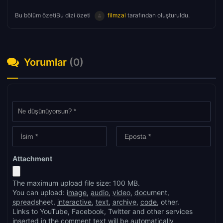
Bu bölüm özetiBu dizi özeti
filmzal
tarafından oluşturuldu.
Yorumlar
(0)
Attachment
The maximum upload file size: 100 MB.
You can upload:
image
,
audio
,
video
,
document
,
spreadsheet
,
interactive
,
text
,
archive
,
code
,
other
.
Links to YouTube, Facebook, Twitter and other services
inserted in the comment text will be automatically