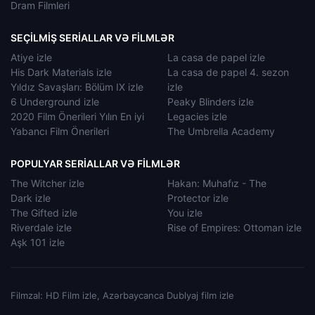
Dram Filmleri
SEÇILMIŞ SERIALLAR VƏ FILMLƏR
Atiye izle
La casa de papel izle
His Dark Materials izle
La casa de papel 4. sezon
Yıldız Savaşları: Bölüm IX izle
izle
6 Underground izle
Peaky Blinders izle
2020 Film Önerileri Yılın En iyi
Legacies izle
Yabancı Film Önerileri
The Umbrella Academy
POPULYAR SERIALLAR VƏ FILMLƏR
The Witcher izle
Hakan: Muhafız - The
Dark izle
Protector izle
The Gifted izle
You izle
Riverdale izle
Rise of Empires: Ottoman izle
Aşk 101 izle
Filmzal: HD Film izle, Azərbaycanca Dublyaj film izle