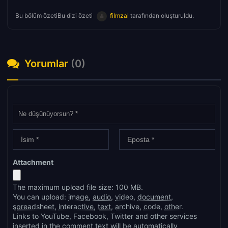
Bu bölüm özetiBu dizi özeti
filmzal
tarafından oluşturuldu.
Yorumlar
(0)
Attachment
The maximum upload file size: 100 MB.
You can upload:
image
,
audio
,
video
,
document
,
spreadsheet
,
interactive
,
text
,
archive
,
code
,
other
.
Links to YouTube, Facebook, Twitter and other services
inserted in the comment text will be automatically