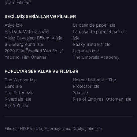
Dram Filmleri
SEÇILMIŞ SERIALLAR VƏ FILMLƏR
Atiye izle
La casa de papel izle
His Dark Materials izle
La casa de papel 4. sezon
Yıldız Savaşları: Bölüm IX izle
izle
6 Underground izle
Peaky Blinders izle
2020 Film Önerileri Yılın En iyi
Legacies izle
Yabancı Film Önerileri
The Umbrella Academy
POPULYAR SERIALLAR VƏ FILMLƏR
The Witcher izle
Hakan: Muhafız - The
Dark izle
Protector izle
The Gifted izle
You izle
Riverdale izle
Rise of Empires: Ottoman izle
Aşk 101 izle
Filmzal: HD Film izle, Azərbaycanca Dublyaj film izle