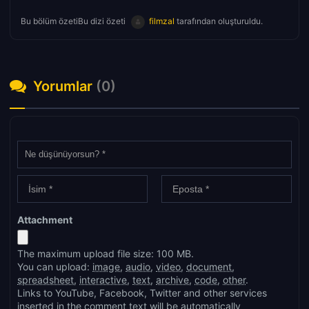
Bu bölüm özetiBu dizi özeti
filmzal
tarafından oluşturuldu.
Yorumlar
(0)
Attachment
The maximum upload file size: 100 MB.
You can upload:
image
,
audio
,
video
,
document
,
spreadsheet
,
interactive
,
text
,
archive
,
code
,
other
.
Links to YouTube, Facebook, Twitter and other services
inserted in the comment text will be automatically