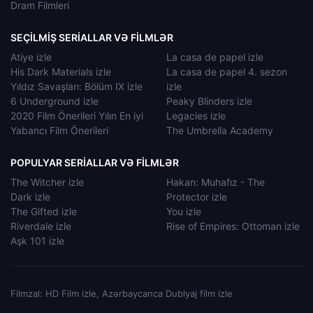
Dram Filmleri
SEÇILMIŞ SERIALLAR VƏ FILMLƏR
Atiye izle
La casa de papel izle
His Dark Materials izle
La casa de papel 4. sezon
Yıldız Savaşları: Bölüm IX izle
izle
6 Underground izle
Peaky Blinders izle
2020 Film Önerileri Yılın En iyi
Legacies izle
Yabancı Film Önerileri
The Umbrella Academy
POPULYAR SERIALLAR VƏ FILMLƏR
The Witcher izle
Hakan: Muhafız - The
Dark izle
Protector izle
The Gifted izle
You izle
Riverdale izle
Rise of Empires: Ottoman izle
Aşk 101 izle
Filmzal: HD Film izle, Azərbaycanca Dublyaj film izle