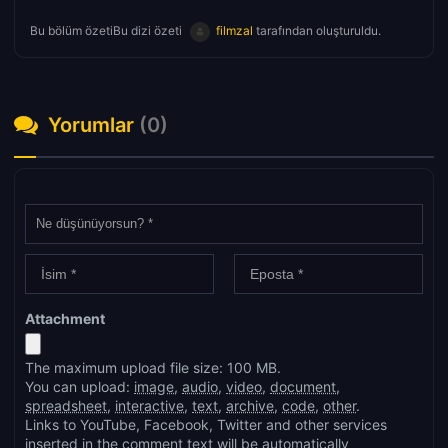
Bu bölüm özetiBu dizi özeti
filmzal
tarafından oluşturuldu.
Yorumlar
(0)
Attachment
The maximum upload file size: 100 MB.
You can upload:
image
,
audio
,
video
,
document
,
spreadsheet
,
interactive
,
text
,
archive
,
code
,
other
.
Links to YouTube, Facebook, Twitter and other services
inserted in the comment text will be automatically