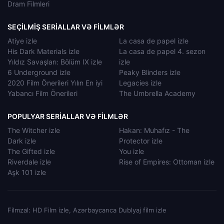
Dram Filmleri
SEÇILMIŞ SERIALLAR VƏ FILMLƏR
Atiye izle
La casa de papel izle
His Dark Materials izle
La casa de papel 4. sezon
Yıldız Savaşları: Bölüm IX izle
izle
6 Underground izle
Peaky Blinders izle
2020 Film Önerileri Yılın En iyi
Legacies izle
Yabancı Film Önerileri
The Umbrella Academy
POPULYAR SERIALLAR VƏ FILMLƏR
The Witcher izle
Hakan: Muhafız - The
Dark izle
Protector izle
The Gifted izle
You izle
Riverdale izle
Rise of Empires: Ottoman izle
Aşk 101 izle
Filmzal: HD Film izle, Azərbaycanca Dublyaj film izle