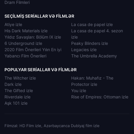
Dram Filmleri
SEÇILMIŞ SERIALLAR VƏ FILMLƏR
Atiye izle
La casa de papel izle
His Dark Materials izle
La casa de papel 4. sezon
Yıldız Savaşları: Bölüm IX izle
izle
6 Underground izle
Peaky Blinders izle
2020 Film Önerileri Yılın En iyi
Legacies izle
Yabancı Film Önerileri
The Umbrella Academy
POPULYAR SERIALLAR VƏ FILMLƏR
The Witcher izle
Hakan: Muhafız - The
Dark izle
Protector izle
The Gifted izle
You izle
Riverdale izle
Rise of Empires: Ottoman izle
Aşk 101 izle
Filmzal: HD Film izle, Azərbaycanca Dublyaj film izle