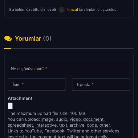
Bu bölüm özetiBu dizi özeti
filmzal
tarafından oluşturuldu.
Yorumlar
(0)
Attachment
The maximum upload file size: 100 MB.
You can upload:
image
,
audio
,
video
,
document
,
spreadsheet
,
interactive
,
text
,
archive
,
code
,
other
.
Links to YouTube, Facebook, Twitter and other services
inserted in the comment text will be automatically