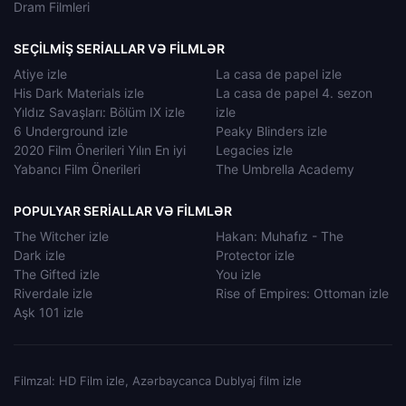
Dram Filmleri
SEÇILMIŞ SERIALLAR VƏ FILMLƏR
Atiye izle
La casa de papel izle
His Dark Materials izle
La casa de papel 4. sezon
Yıldız Savaşları: Bölüm IX izle
izle
6 Underground izle
Peaky Blinders izle
2020 Film Önerileri Yılın En iyi
Legacies izle
Yabancı Film Önerileri
The Umbrella Academy
POPULYAR SERIALLAR VƏ FILMLƏR
The Witcher izle
Hakan: Muhafız - The
Dark izle
Protector izle
The Gifted izle
You izle
Riverdale izle
Rise of Empires: Ottoman izle
Aşk 101 izle
Filmzal: HD Film izle, Azərbaycanca Dublyaj film izle