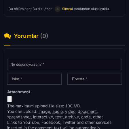
Bu bölüm özetiBu dizi özeti
filmzal
tarafından oluşturuldu.
Yorumlar
(0)
Attachment
The maximum upload file size: 100 MB.
You can upload:
image
,
audio
,
video
,
document
,
spreadsheet
,
interactive
,
text
,
archive
,
code
,
other
.
Links to YouTube, Facebook, Twitter and other services
inserted in the comment text will be automatically