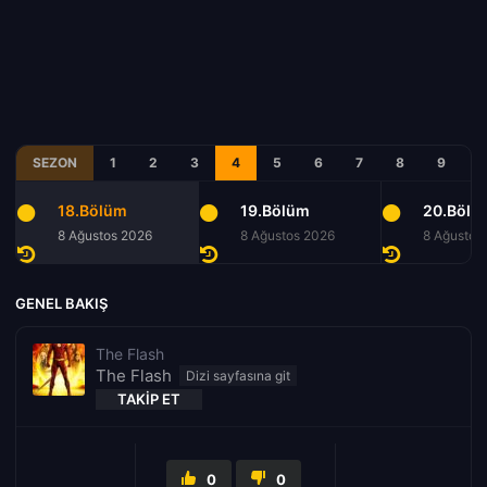
SEZON
1
2
3
4
5
6
7
8
9
18.Bölüm
19.Bölüm
20.Bölü
8 Ağustos 2026
8 Ağustos 2026
8 Ağustos
GENEL BAKIŞ
The Flash
The Flash
TAKIP ET
0
0