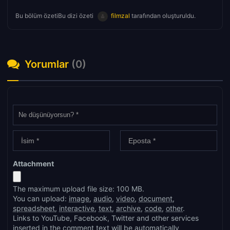
Bu bölüm özetiBu dizi özeti
filmzal
tarafından oluşturuldu.
Yorumlar
(0)
Attachment
The maximum upload file size: 100 MB.
You can upload:
image
,
audio
,
video
,
document
,
spreadsheet
,
interactive
,
text
,
archive
,
code
,
other
.
Links to YouTube, Facebook, Twitter and other services
inserted in the comment text will be automatically