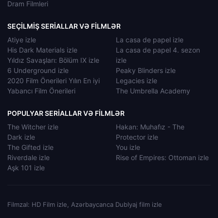
Dram Filmleri
SEÇILMIŞ SERIALLAR VƏ FILMLƏR
Atiye izle
La casa de papel izle
His Dark Materials izle
La casa de papel 4. sezon
Yıldız Savaşları: Bölüm IX izle
izle
6 Underground izle
Peaky Blinders izle
2020 Film Önerileri Yılın En iyi
Legacies izle
Yabancı Film Önerileri
The Umbrella Academy
POPULYAR SERIALLAR VƏ FILMLƏR
The Witcher izle
Hakan: Muhafız - The
Dark izle
Protector izle
The Gifted izle
You izle
Riverdale izle
Rise of Empires: Ottoman izle
Aşk 101 izle
Filmzal: HD Film izle, Azərbaycanca Dublyaj film izle