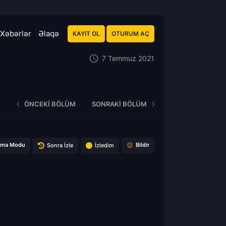
Xəbərlər
Əlaqə
KAYIT OL
OTURUM AÇ
7 Temmuz 2021
ÖNCEKI BÖLÜM
SONRAKI BÖLÜM
ema Modu
Bildir
Sonra İzle
İzledim