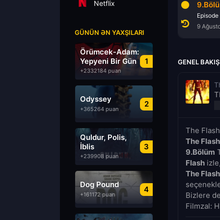
Netflix
7.Bölüm
8.Bölüm
9.Böl
Episode 7
Episode 8
Episode
9 Ağustos 2026
9 Ağustos 2026
9 Ağust
GÜNÜN ƏN YAXŞILARI
Örümcek-Adam:
Yepyeni Bir Gün
1
GENEL BAKIŞ
+2332184 puan
T
T
Odyssey
2
+365264 puan
The Flash
Quldur, Polis,
The Flash
İblis
3
9.Bölüm
T
+239908 puan
Flash
izle
The Flash
Dog Pound
seçenekler
4
Bizlere d
+161172 puan
Filmzal: H