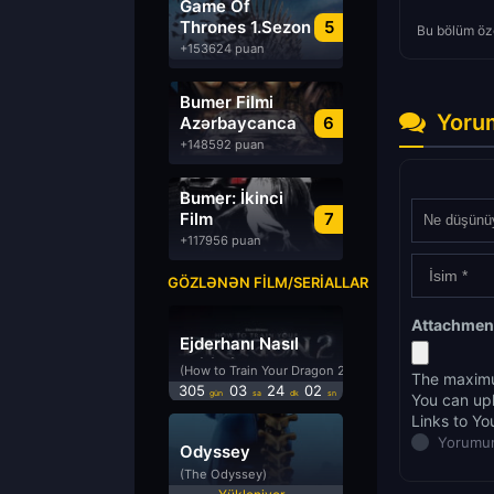
Game Of
Thrones 1.Sezon
5
Bu bölüm öze
Türkçe Dublaj
+153624 puan
izle
Bumer Filmi
Yoru
Azərbaycanca
6
Dublyaj izle
+148592 puan
Bumer: İkinci
Film
7
Azərbaycanca
+117956 puan
Dublyaj izle
GÖZLƏNƏN FILM/SERIALLAR
Attachmen
Ejderhanı Nasıl
Eğitirsin 2
(How to Train Your Dragon 2)
The maximu
305
03
24
01
gün
sa
dk
sn
You can up
Links to Yo
Yorumun
Odyssey
(The Odyssey)