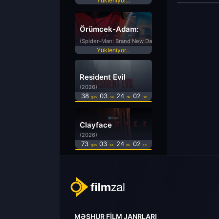
Yükleniyor...
Örümcek-Adam:
Yepyeni Bir Gün
(Spider-Man: Brand New Day)
Yükleniyor...
Resident Evil
(2026)
38
03
24
01
gün
sa
dk
sn
Clayface
(2026)
73
03
24
02
gün
sa
dk
sn
MƏŞHUR FILM JANRLARI