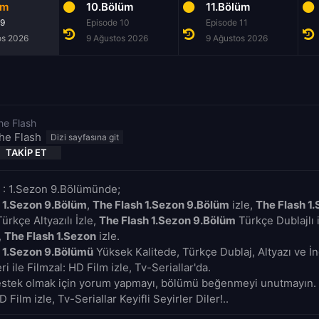
üm
10.Bölüm
11.Bölüm
 9
Episode 10
Episode 11
os 2026
9 Ağustos 2026
9 Ağustos 2026
he Flash
he Flash
TAKIP ET
 : 1.Sezon 9.Bölümünde;
 1.Sezon 9.Bölüm
,
The Flash 1.Sezon 9.Bölüm
izle,
The Flash 1
ürkçe Altyazılı İzle,
The Flash 1.Sezon 9.Bölüm
Türkçe Dublajlı 
,
The Flash 1.Sezon
izle.
 1.Sezon 9.Bölümü
Yüksek Kalitede, Türkçe Dublaj, Altyazı ve İ
i ile Filmzal: HD Film izle, Tv-Seriallar'da.
estek olmak için yorum yapmayı, bölümü beğenmeyi unutmayın. 
D Film izle, Tv-Seriallar Keyifli Seyirler Diler!..