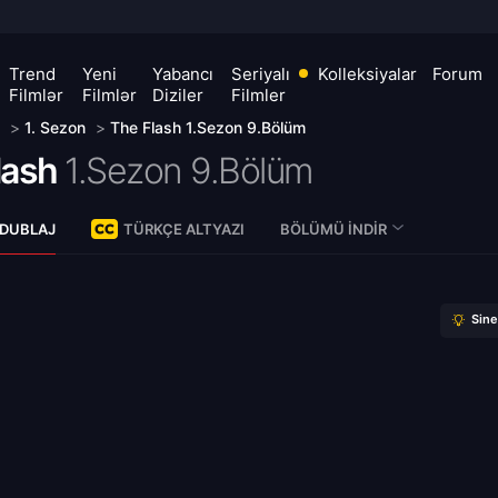
Trend
Yeni
Yabancı
Seriyalı
Kolleksiyalar
Forum
Filmlər
Filmlər
Diziler
Filmler
>
1. Sezon
>
The Flash 1.Sezon 9.Bölüm
lash
1.Sezon 9.Bölüm
 DUBLAJ
TÜRKÇE ALTYAZI
BÖLÜMÜ İNDIR
Sin