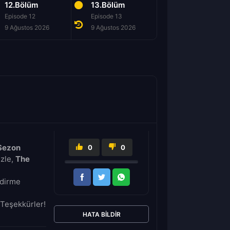
12.Bölüm
13.Bölüm
14.Bölüm
Episode 12
Episode 13
Episode 14
9 Ağustos 2026
9 Ağustos 2026
9 Ağustos 2026
.Sezon
0
0
izle,
The
ndirme
Teşekkürler!
HATA BILDIR