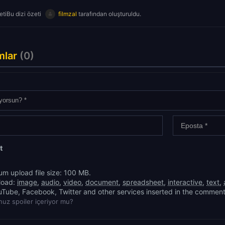
tiBu dizi özeti
filmzal
tarafından oluşturuldu.
mlar
(0)
t
m upload file size: 100 MB.
load:
image
,
audio
,
video
,
document
,
spreadsheet
,
interactive
,
text
,
uTube, Facebook, Twitter and other services inserted in the comment
uz spoiler içeriyor mu?