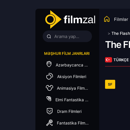
Filmlər
>
The Flash
The F
MƏŞHUR FILM JANRLARI
TÜRKÇE
Azərbaycanca Dublaj
Aksiyon Filmleri
SF
Animasiya Filmleri
Elmi Fantastika Filmleri
Dram Filmleri
Fantastika Filmleri