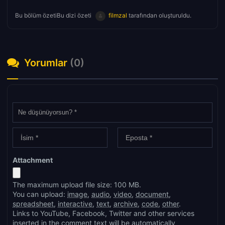
Bu bölüm özetiBu dizi özeti
filmzal
tarafından oluşturuldu.
Yorumlar
(0)
Attachment
The maximum upload file size: 100 MB.
You can upload:
image
,
audio
,
video
,
document
,
spreadsheet
,
interactive
,
text
,
archive
,
code
,
other
.
Links to YouTube, Facebook, Twitter and other services
inserted in the comment text will be automatically