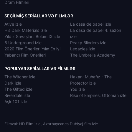
Dram Filmleri
SEÇILMIŞ SERIALLAR VƏ FILMLƏR
Atiye izle
La casa de papel izle
His Dark Materials izle
La casa de papel 4. sezon
Yıldız Savaşları: Bölüm IX izle
izle
6 Underground izle
Peaky Blinders izle
2020 Film Önerileri Yılın En iyi
Legacies izle
Yabancı Film Önerileri
The Umbrella Academy
POPULYAR SERIALLAR VƏ FILMLƏR
The Witcher izle
Hakan: Muhafız - The
Dark izle
Protector izle
The Gifted izle
You izle
Riverdale izle
Rise of Empires: Ottoman izle
Aşk 101 izle
Filmzal: HD Film izle, Azərbaycanca Dublyaj film izle