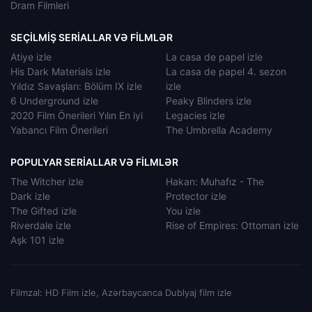
Dram Filmleri
SEÇILMIŞ SERIALLAR VƏ FILMLƏR
Atiye izle
La casa de papel izle
His Dark Materials izle
La casa de papel 4. sezon
Yıldız Savaşları: Bölüm IX izle
izle
6 Underground izle
Peaky Blinders izle
2020 Film Önerileri Yılın En iyi
Legacies izle
Yabancı Film Önerileri
The Umbrella Academy
POPULYAR SERIALLAR VƏ FILMLƏR
The Witcher izle
Hakan: Muhafız - The
Dark izle
Protector izle
The Gifted izle
You izle
Riverdale izle
Rise of Empires: Ottoman izle
Aşk 101 izle
Filmzal: HD Film izle, Azərbaycanca Dublyaj film izle