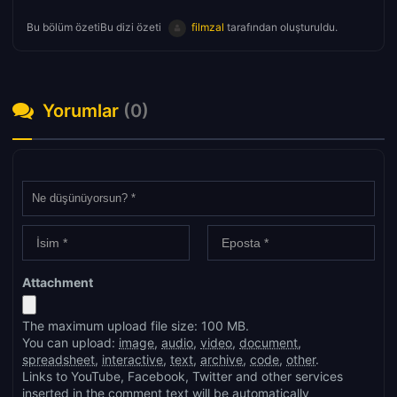
Bu bölüm özetiBu dizi özeti
filmzal
tarafından oluşturuldu.
Yorumlar
(0)
Attachment
The maximum upload file size: 100 MB.
You can upload:
image
,
audio
,
video
,
document
,
spreadsheet
,
interactive
,
text
,
archive
,
code
,
other
.
Links to YouTube, Facebook, Twitter and other services
inserted in the comment text will be automatically