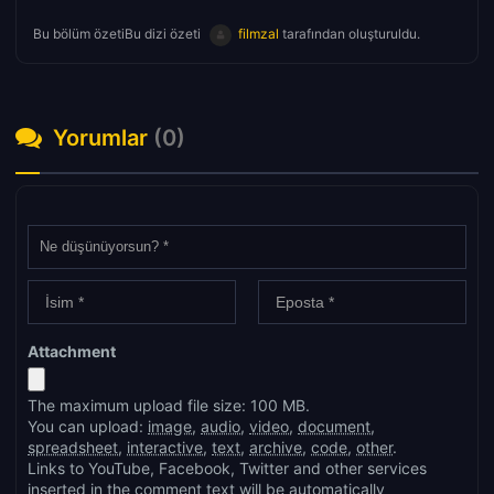
Bu bölüm özetiBu dizi özeti
filmzal
tarafından oluşturuldu.
Yorumlar
(0)
Attachment
The maximum upload file size: 100 MB.
You can upload:
image
,
audio
,
video
,
document
,
spreadsheet
,
interactive
,
text
,
archive
,
code
,
other
.
Links to YouTube, Facebook, Twitter and other services
inserted in the comment text will be automatically