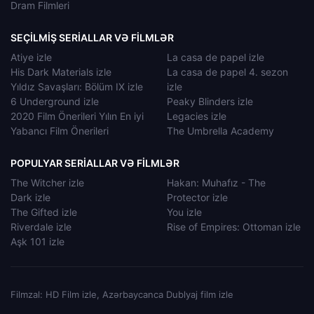
Dram Filmleri
SEÇILMIŞ SERIALLAR VƏ FILMLƏR
Atiye izle
La casa de papel izle
His Dark Materials izle
La casa de papel 4. sezon
Yıldız Savaşları: Bölüm IX izle
izle
6 Underground izle
Peaky Blinders izle
2020 Film Önerileri Yılın En iyi
Legacies izle
Yabancı Film Önerileri
The Umbrella Academy
POPULYAR SERIALLAR VƏ FILMLƏR
The Witcher izle
Hakan: Muhafız - The
Dark izle
Protector izle
The Gifted izle
You izle
Riverdale izle
Rise of Empires: Ottoman izle
Aşk 101 izle
Filmzal: HD Film izle, Azərbaycanca Dublyaj film izle