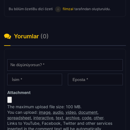
Bu bölüm özetiBu dizi özeti
filmzal
tarafından oluşturuldu.
Yorumlar
(0)
Attachment
The maximum upload file size: 100 MB.
You can upload:
image
,
audio
,
video
,
document
,
spreadsheet
,
interactive
,
text
,
archive
,
code
,
other
.
Links to YouTube, Facebook, Twitter and other services
inserted in the comment text will be automatically