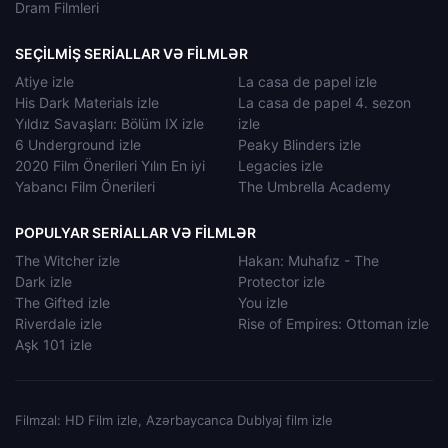
Dram Filmleri
SEÇILMIŞ SERIALLAR VƏ FILMLƏR
Atiye izle
La casa de papel izle
His Dark Materials izle
La casa de papel 4. sezon
Yıldız Savaşları: Bölüm IX izle
izle
6 Underground izle
Peaky Blinders izle
2020 Film Önerileri Yılın En iyi
Legacies izle
Yabancı Film Önerileri
The Umbrella Academy
POPULYAR SERIALLAR VƏ FILMLƏR
The Witcher izle
Hakan: Muhafız - The
Dark izle
Protector izle
The Gifted izle
You izle
Riverdale izle
Rise of Empires: Ottoman izle
Aşk 101 izle
Filmzal: HD Film izle, Azərbaycanca Dublyaj film izle