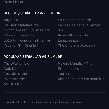
Dram Filmleri
SEÇILMIŞ SERIALLAR VƏ FILMLƏR
Atiye izle
La casa de papel izle
His Dark Materials izle
La casa de papel 4. sezon
Yıldız Savaşları: Bölüm IX izle
izle
6 Underground izle
Peaky Blinders izle
2020 Film Önerileri Yılın En iyi
Legacies izle
Yabancı Film Önerileri
The Umbrella Academy
POPULYAR SERIALLAR VƏ FILMLƏR
The Witcher izle
Hakan: Muhafız - The
Dark izle
Protector izle
The Gifted izle
You izle
Riverdale izle
Rise of Empires: Ottoman izle
Aşk 101 izle
Filmzal: HD Film izle, Azərbaycanca Dublyaj film izle