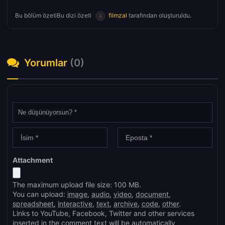
Bu bölüm özetiBu dizi özeti
filmzal
tarafından oluşturuldu.
Yorumlar
(0)
Attachment
The maximum upload file size: 100 MB.
You can upload:
image
,
audio
,
video
,
document
,
spreadsheet
,
interactive
,
text
,
archive
,
code
,
other
.
Links to YouTube, Facebook, Twitter and other services
inserted in the comment text will be automatically