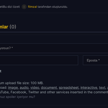
tiBu dizi özeti
filmzal
tarafından oluşturuldu.
mlar
(0)
t
m upload file size: 100 MB.
load:
image
,
audio
,
video
,
document
,
spreadsheet
,
interactive
,
text
,
uTube, Facebook, Twitter and other services inserted in the comment
uz spoiler içeriyor mu?