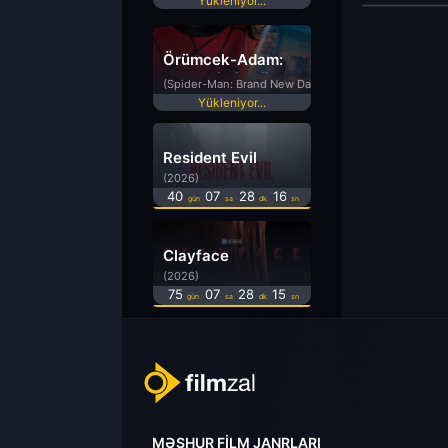
Yükleniyor...
Örümcek-Adam:
Yepyeni Bir Gün
(Spider-Man: Brand New Day)
Yükleniyor...
Resident Evil
(2026)
40
07
28
15
gün
sa
dk
sn
Clayface
(2026)
75
07
28
14
gün
sa
dk
sn
MƏŞHUR FILM JANRLARI