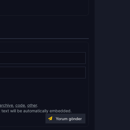
archive
,
code
,
other
.
 text will be automatically embedded.