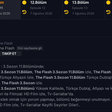
üm
12.Bölüm
13.Bölüm
 11
Episode 12
Episode 13
os 2026
7 Ağustos 2026
7 Ağustos 2026
he Flash
he Flash
TAKIP ET
 : 3.Sezon 11.Bölümünde;
 3.Sezon 11.Bölüm
,
The Flash 3.Sezon 11.Bölüm
izle,
The Flash
ürkçe Altyazılı İzle,
The Flash 3.Sezon 11.Bölüm
Türkçe Dublajlı
,
The Flash 3.Sezon
izle.
 3.Sezon 11.Bölümü
Yüksek Kalitede, Türkçe Dublaj, Altyazı ve 
i ile Filmzal: HD Film izle, Tv-Seriallar'da.
estek olmak için yorum yapmayı, bölümü beğenmeyi unutmayın. 
D Film izle, Tv-Seriallar Keyifli Seyirler Diler!..