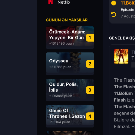
Netflix
9.Bölüm
10.Bölüm
11.Böl
Episode 9
Episode 10
Episode
7 Ağustos 2026
7 Ağustos 2026
7 Ağust
GÜNÜN ƏN YAXŞILARI
Örümcek-Adam:
Yepyeni Bir Gün
1
GENEL BAKIŞ
+1613496 puan
T
T
Odyssey
2
+211788 puan
The Flash
Quldur, Polis,
The Flash
İblis
3
11.Bölüm
T
+196988 puan
Flash
izle
The Flash
Game Of
seçenekler
Thrones 1.Sezon
4
Bizlere d
Türkçe Dublaj
+95164 puan
Filmzal: H
izle