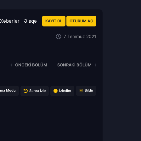
Xəbərlər
Əlaqə
KAYIT OL
OTURUM AÇ
7 Temmuz 2021
ÖNCEKI BÖLÜM
SONRAKI BÖLÜM
ema Modu
Bildir
Sonra İzle
İzledim