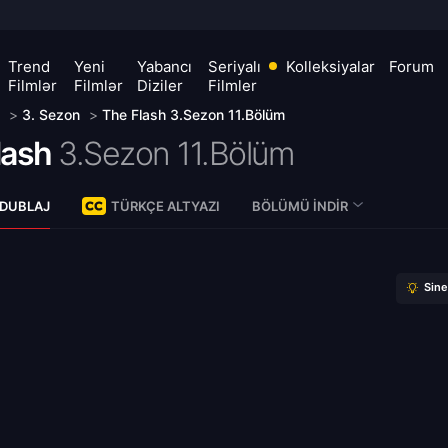
Trend
Yeni
Yabancı
Seriyalı
Kolleksiyalar
Forum
Filmlər
Filmlər
Diziler
Filmler
>
3. Sezon
>
The Flash 3.Sezon 11.Bölüm
lash
3.Sezon 11.Bölüm
 DUBLAJ
TÜRKÇE ALTYAZI
BÖLÜMÜ İNDIR
Sin