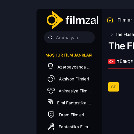
Filmlər
>
The Flash
The F
MƏŞHUR FILM JANRLARI
TÜRKÇE
Azərbaycanca Dublaj
Aksiyon Filmleri
SF
Animasiya Filmleri
Elmi Fantastika Filmleri
Dram Filmleri
Fantastika Filmleri