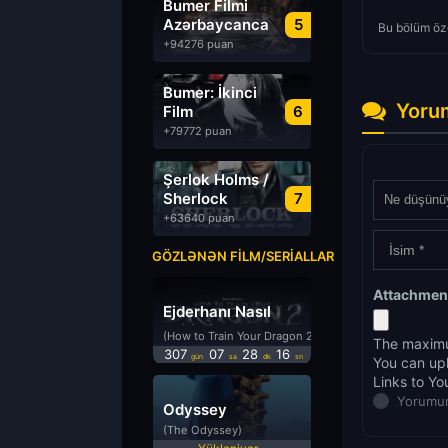
Bumer Filmi
Azərbaycanca
5
Bu bölüm öze
Dublyaj izle
+94276 puan
Bumer: İkinci
Yoru
Film
6
Azərbaycanca
+79772 puan
Dublyaj izle
Şerlok Holms /
Sherlock
7
Holmes
+63640 puan
GÖZLƏNƏN FILM/SERIALLAR
Attachmen
Ejderhanı Nasıl
Eğitirsin 2
(How to Train Your Dragon 2)
The maximu
307
07
28
15
gün
sa
dk
sn
You can up
Links to Yo
Yorumun
Odyssey
(The Odyssey)