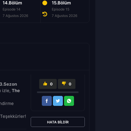
14.Bölüm
15.Bölüm
16.Bölüm
Episode 14
Episode 15
Episode 16
7 Ağustos 2026
7 Ağustos 2026
7 Ağustos 2026
 3.Sezon
0
0
 izle,
The
İndirme
Teşekkürler!
HATA BILDIR