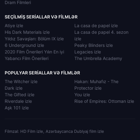
Dram Filmleri
SEÇILMIŞ SERIALLAR VƏ FILMLƏR
Atiye izle
La casa de papel izle
His Dark Materials izle
La casa de papel 4. sezon
Yıldız Savaşları: Bölüm IX izle
izle
6 Underground izle
Peaky Blinders izle
2020 Film Önerileri Yılın En iyi
Legacies izle
Yabancı Film Önerileri
The Umbrella Academy
POPULYAR SERIALLAR VƏ FILMLƏR
The Witcher izle
Hakan: Muhafız - The
Dark izle
Protector izle
The Gifted izle
You izle
Riverdale izle
Rise of Empires: Ottoman izle
Aşk 101 izle
Filmzal: HD Film izle, Azərbaycanca Dublyaj film izle