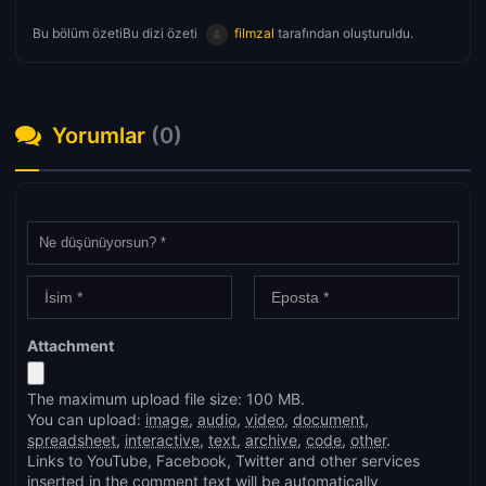
Bu bölüm özetiBu dizi özeti
filmzal
tarafından oluşturuldu.
Yorumlar
(0)
Attachment
The maximum upload file size: 100 MB.
You can upload:
image
,
audio
,
video
,
document
,
spreadsheet
,
interactive
,
text
,
archive
,
code
,
other
.
Links to YouTube, Facebook, Twitter and other services
inserted in the comment text will be automatically