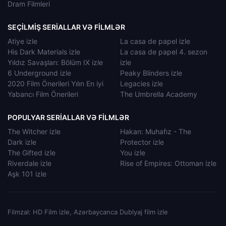
Dram Filmleri
SEÇILMIŞ SERIALLAR VƏ FILMLƏR
Atiye izle
La casa de papel izle
His Dark Materials izle
La casa de papel 4. sezon
Yıldız Savaşları: Bölüm IX izle
izle
6 Underground izle
Peaky Blinders izle
2020 Film Önerileri Yılın En iyi
Legacies izle
Yabancı Film Önerileri
The Umbrella Academy
POPULYAR SERIALLAR VƏ FILMLƏR
The Witcher izle
Hakan: Muhafız - The
Dark izle
Protector izle
The Gifted izle
You izle
Riverdale izle
Rise of Empires: Ottoman izle
Aşk 101 izle
Filmzal: HD Film izle, Azərbaycanca Dublyaj film izle