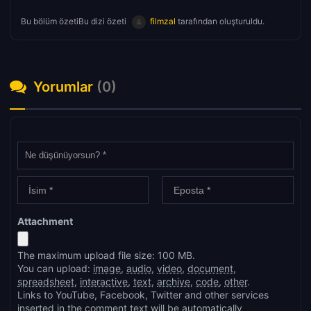
Bu bölüm özetiBu dizi özeti
filmzal
tarafından oluşturuldu.
Yorumlar
(0)
Attachment
The maximum upload file size: 100 MB.
You can upload:
image
,
audio
,
video
,
document
,
spreadsheet
,
interactive
,
text
,
archive
,
code
,
other
.
Links to YouTube, Facebook, Twitter and other services
inserted in the comment text will be automatically