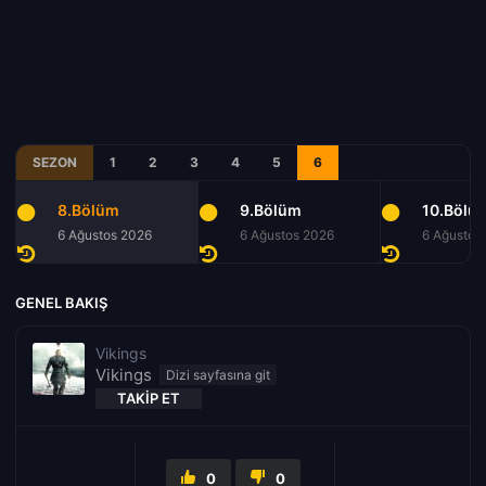
SEZON
1
2
3
4
5
6
8.Bölüm
9.Bölüm
10.Bölü
6 Ağustos 2026
6 Ağustos 2026
6 Ağustos
GENEL BAKIŞ
Vikings
Vikings
TAKIP ET
0
0