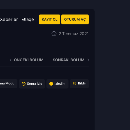
Xəbərlər
Əlaqə
KAYIT OL
OTURUM AÇ
2 Temmuz 2021
ÖNCEKI BÖLÜM
SONRAKI BÖLÜM
ema Modu
Bildir
Sonra İzle
İzledim