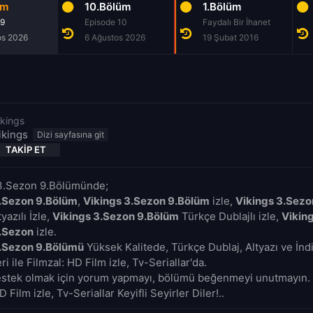
üm
10.Bölüm
1.Bölüm
 9
Episode 10
Faydalı Bir İhanet
os 2026
6 Ağustos 2026
19 Şubat 2016
ikings
ikings
TAKIP ET
 3.Sezon 9.Bölümünde;
3.Sezon 9.Bölüm
,
Vikings 3.Sezon 9.Bölüm
izle,
Vikings 3.Sezo
yazılı İzle,
Vikings 3.Sezon 9.Bölüm
Türkçe Dublajlı izle,
Vikin
3.Sezon
izle.
3.Sezon 9.Bölümü
Yüksek Kalitede, Türkçe Dublaj, Altyazı ve İn
i ile Filmzal: HD Film izle, Tv-Seriallar'da.
estek olmak için yorum yapmayı, bölümü beğenmeyi unutmayın. 
D Film izle, Tv-Seriallar Keyifli Seyirler Diler!..