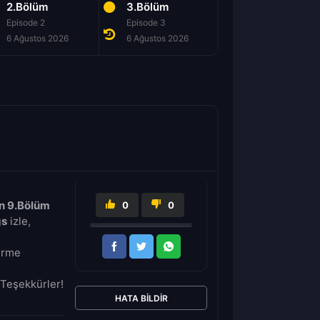
2.Bölüm
3.Bölüm
4.Bölüm
Episode 2
Episode 3
Episode 4
6 Ağustos 2026
6 Ağustos 2026
6 Ağustos 2026
n 9.Bölüm
0
0
gs
izle,
dirme
Teşekkürler!
HATA BILDIR