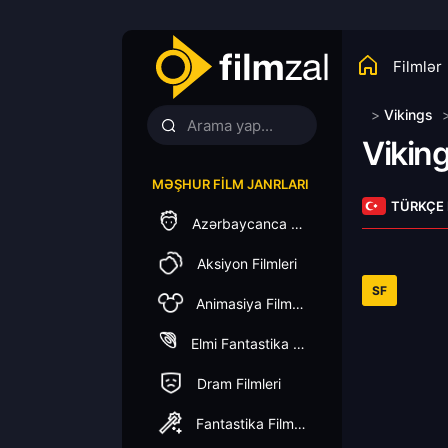
Filmlər
>
Vikings
Vikin
MƏŞHUR FILM JANRLARI
TÜRKÇE
Azərbaycanca Dublaj
Aksiyon Filmleri
SF
Animasiya Filmleri
Elmi Fantastika Filmleri
Dram Filmleri
Fantastika Filmleri