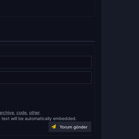
archive
,
code
,
other
.
 text will be automatically embedded.