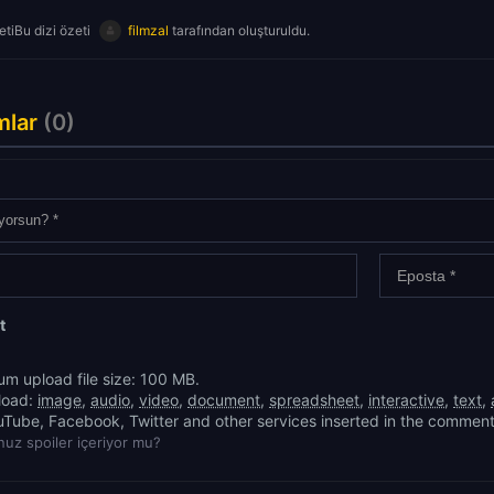
tiBu dizi özeti
filmzal
tarafından oluşturuldu.
mlar
(0)
t
m upload file size: 100 MB.
load:
image
,
audio
,
video
,
document
,
spreadsheet
,
interactive
,
text
,
uTube, Facebook, Twitter and other services inserted in the comment
uz spoiler içeriyor mu?