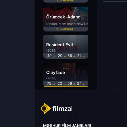
Yükleniyor...
Örümcek-Adam:
Yepyeni Bir Gün
(Spider-Man: Brand New Day)
Yükleniyor...
Resident Evil
(2026)
40
20
56
23
gün
sa
dk
sn
Clayface
(2026)
75
20
56
23
gün
sa
dk
sn
MƏŞHUR FILM JANRLARI