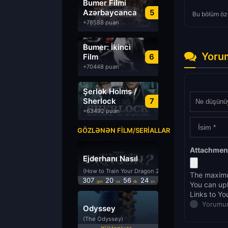
Bumer Filmi
Azərbaycanca
5
Bu bölüm öze
Dublyaj izle
+78588 puan
Bumer: İkinci
Yoru
Film
6
Azərbaycanca
+70448 puan
Dublyaj izle
Şerlok Holms /
Sherlock
7
Holmes
+63492 puan
GÖZLƏNƏN FILM/SERIALLAR
Attachmen
Ejderhanı Nasıl
Eğitirsin 2
(How to Train Your Dragon 2)
The maximu
307
20
56
23
gün
sa
dk
sn
You can up
Links to Yo
Yorumun
Odyssey
(The Odyssey)