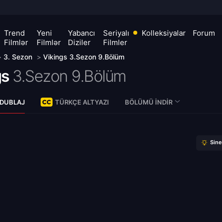
Trend
Yeni
Yabancı
Seriyalı
Kolleksiyalar
Forum
Filmlər
Filmlər
Diziler
Filmler
>
3. Sezon
>
Vikings 3.Sezon 9.Bölüm
gs
3.Sezon 9.Bölüm
 DUBLAJ
TÜRKÇE ALTYAZI
BÖLÜMÜ İNDIR
Sin