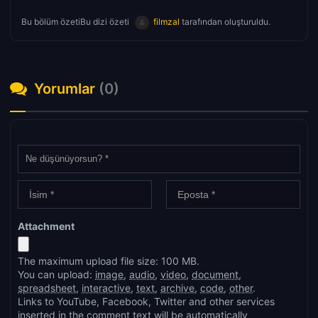
Bu bölüm özetiBu dizi özeti
filmzal
tarafından oluşturuldu.
Yorumlar
(0)
Attachment
The maximum upload file size: 100 MB.
You can upload:
image
,
audio
,
video
,
document
,
spreadsheet
,
interactive
,
text
,
archive
,
code
,
other
.
Links to YouTube, Facebook, Twitter and other services
inserted in the comment text will be automatically