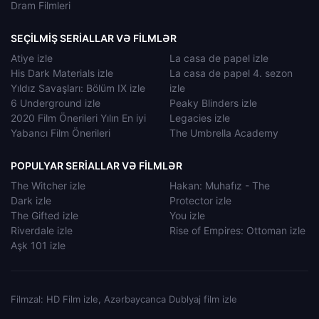
Dram Filmleri
SEÇILMIŞ SERIALLAR VƏ FILMLƏR
Atiye izle
La casa de papel izle
His Dark Materials izle
La casa de papel 4. sezon
Yıldız Savaşları: Bölüm IX izle
izle
6 Underground izle
Peaky Blinders izle
2020 Film Önerileri Yılın En iyi
Legacies izle
Yabancı Film Önerileri
The Umbrella Academy
POPULYAR SERIALLAR VƏ FILMLƏR
The Witcher izle
Hakan: Muhafız - The
Dark izle
Protector izle
The Gifted izle
You izle
Riverdale izle
Rise of Empires: Ottoman izle
Aşk 101 izle
Filmzal: HD Film izle, Azərbaycanca Dublyaj film izle