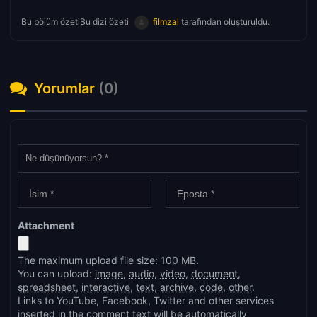
Bu bölüm özetiBu dizi özeti
filmzal
tarafından oluşturuldu.
Yorumlar
(0)
Attachment
The maximum upload file size: 100 MB.
You can upload:
image
,
audio
,
video
,
document
,
spreadsheet
,
interactive
,
text
,
archive
,
code
,
other
.
Links to YouTube, Facebook, Twitter and other services
inserted in the comment text will be automatically