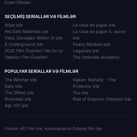
Dram Filmleri
SEÇILMIŞ SERIALLAR VƏ FILMLƏR
Atiye izle
La casa de papel izle
His Dark Materials izle
La casa de papel 4. sezon
Yıldız Savaşları: Bölüm IX izle
izle
6 Underground izle
Peaky Blinders izle
2020 Film Önerileri Yılın En iyi
Legacies izle
Yabancı Film Önerileri
The Umbrella Academy
POPULYAR SERIALLAR VƏ FILMLƏR
The Witcher izle
Hakan: Muhafız - The
Dark izle
Protector izle
The Gifted izle
You izle
Riverdale izle
Rise of Empires: Ottoman izle
Aşk 101 izle
Filmzal: HD Film izle, Azərbaycanca Dublyaj film izle