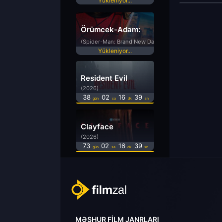
Yükleniyor...
Örümcek-Adam:
Yepyeni Bir Gün
(Spider-Man: Brand New Day)
Yükleniyor...
Resident Evil
(2026)
38
02
16
38
gün
sa
dk
sn
Clayface
(2026)
73
02
16
38
gün
sa
dk
sn
MƏŞHUR FILM JANRLARI