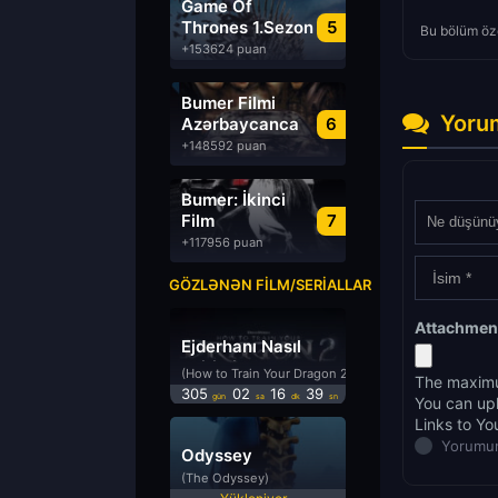
Game Of
Thrones 1.Sezon
5
Bu bölüm öze
Türkçe Dublaj
+153624 puan
izle
Bumer Filmi
Yoru
Azərbaycanca
6
Dublyaj izle
+148592 puan
Bumer: İkinci
Film
7
Azərbaycanca
+117956 puan
Dublyaj izle
GÖZLƏNƏN FILM/SERIALLAR
Attachmen
Ejderhanı Nasıl
Eğitirsin 2
(How to Train Your Dragon 2)
The maximu
305
02
16
38
gün
sa
dk
sn
You can up
Links to Yo
Yorumun
Odyssey
(The Odyssey)