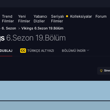
Trend
Yeni
Yabancı
Seriyalı
Kolleksiyalar
Forum
Filmlər
Filmlər
Diziler
Filmler
>
6. Sezon
>
Vikings 6.Sezon 19.Bölüm
gs
6.Sezon 19.Bölüm
 DUBLAJ
TÜRKÇE ALTYAZI
BÖLÜMÜ İNDIR
Sin