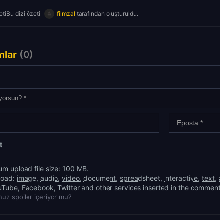
tiBu dizi özeti
filmzal
tarafından oluşturuldu.
mlar
(0)
t
m upload file size: 100 MB.
load:
image
,
audio
,
video
,
document
,
spreadsheet
,
interactive
,
text
,
uTube, Facebook, Twitter and other services inserted in the comment
uz spoiler içeriyor mu?