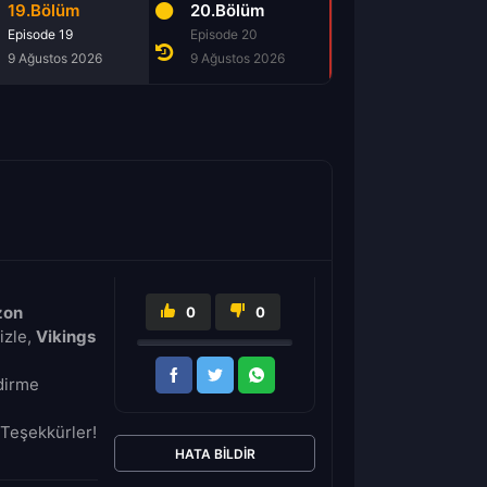
19.Bölüm
20.Bölüm
Episode 19
Episode 20
9 Ağustos 2026
9 Ağustos 2026
zon
0
0
izle,
Vikings
ndirme
Teşekkürler!
HATA BILDIR