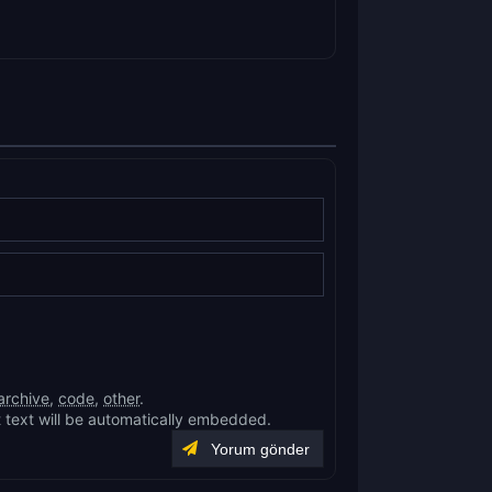
archive
,
code
,
other
.
 text will be automatically embedded.