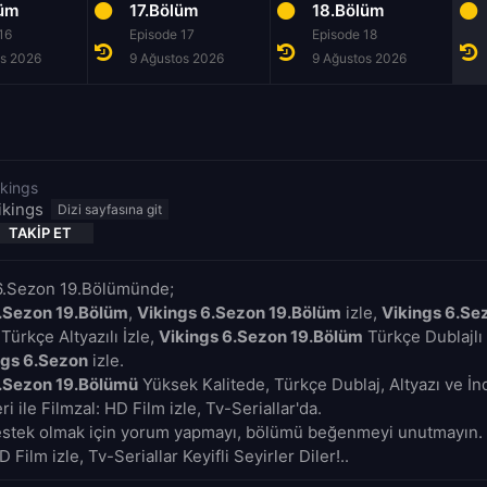
lüm
17.Bölüm
18.Bölüm
16
Episode 17
Episode 18
os 2026
9 Ağustos 2026
9 Ağustos 2026
ikings
ikings
TAKIP ET
 6.Sezon 19.Bölümünde;
6.Sezon 19.Bölüm
,
Vikings 6.Sezon 19.Bölüm
izle,
Vikings 6.Se
Türkçe Altyazılı İzle,
Vikings 6.Sezon 19.Bölüm
Türkçe Dublajlı 
ngs 6.Sezon
izle.
6.Sezon 19.Bölümü
Yüksek Kalitede, Türkçe Dublaj, Altyazı ve İ
i ile Filmzal: HD Film izle, Tv-Seriallar'da.
estek olmak için yorum yapmayı, bölümü beğenmeyi unutmayın. 
D Film izle, Tv-Seriallar Keyifli Seyirler Diler!..