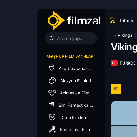
Filmlər
>
Vikings
Vikin
MƏŞHUR FILM JANRLARI
TÜRKÇE
Azərbaycanca Dublaj
Aksiyon Filmleri
SF
Animasiya Filmleri
Elmi Fantastika Filmleri
Dram Filmleri
Fantastika Filmleri