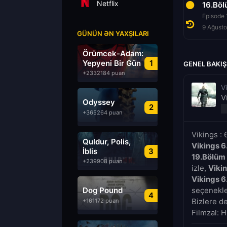
Netflix
14.Bölüm
15.Bölüm
16.Bö
Episode 14
Episode 15
Episode 
9 Ağustos 2026
9 Ağustos 2026
9 Ağust
GÜNÜN ƏN YAXŞILARI
Örümcek-Adam:
Yepyeni Bir Gün
1
GENEL BAKIŞ
+2332184 puan
V
V
Odyssey
2
+365264 puan
Vikings :
Quldur, Polis,
Vikings 
İblis
3
19.Bölüm
+239908 puan
izle,
Viki
Vikings 
Dog Pound
seçenekler
4
Bizlere d
+161172 puan
Filmzal: H