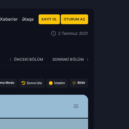
Xəbərlər
Əlaqə
KAYIT OL
OTURUM AÇ
2 Temmuz 2021
ÖNCEKI BÖLÜM
SONRAKI BÖLÜM
ema Modu
Bildir
Sonra İzle
İzledim