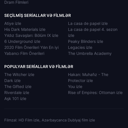
Dram Filmleri
SEÇILMIŞ SERIALLAR VƏ FILMLƏR
Atiye izle
La casa de papel izle
His Dark Materials izle
La casa de papel 4. sezon
Yıldız Savaşları: Bölüm IX izle
izle
6 Underground izle
Peaky Blinders izle
2020 Film Önerileri Yılın En iyi
Legacies izle
Yabancı Film Önerileri
The Umbrella Academy
POPULYAR SERIALLAR VƏ FILMLƏR
The Witcher izle
Hakan: Muhafız - The
Dark izle
Protector izle
The Gifted izle
You izle
Riverdale izle
Rise of Empires: Ottoman izle
Aşk 101 izle
Filmzal: HD Film izle, Azərbaycanca Dublyaj film izle