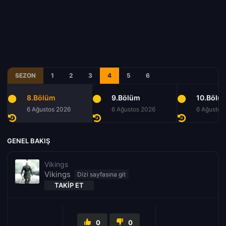
SEZON
1
2
3
4
5
6
8.Bölüm
9.Bölüm
10.Bölü
6 Ağustos 2026
6 Ağustos 2026
6 Ağustos
GENEL BAKIŞ
Vikings
Vikings
TAKIP ET
0
0