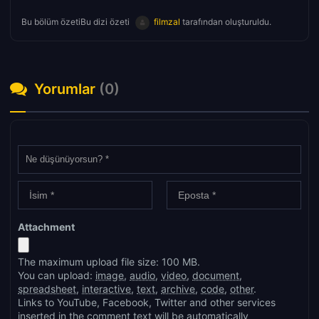
Bu bölüm özetiBu dizi özeti
filmzal
tarafından oluşturuldu.
Yorumlar
(0)
Attachment
The maximum upload file size: 100 MB.
You can upload:
image
,
audio
,
video
,
document
,
spreadsheet
,
interactive
,
text
,
archive
,
code
,
other
.
Links to YouTube, Facebook, Twitter and other services
inserted in the comment text will be automatically