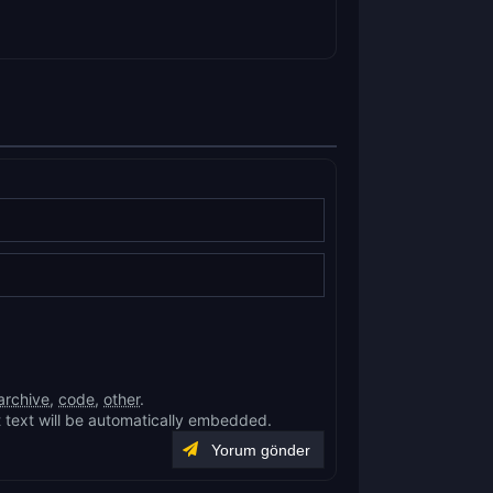
archive
,
code
,
other
.
 text will be automatically embedded.