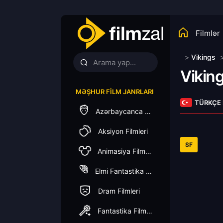
Filmlər
>
Vikings
Vikin
MƏŞHUR FILM JANRLARI
TÜRKÇE
Azərbaycanca Dublaj
Aksiyon Filmleri
SF
Animasiya Filmleri
Elmi Fantastika Filmleri
Dram Filmleri
Fantastika Filmleri