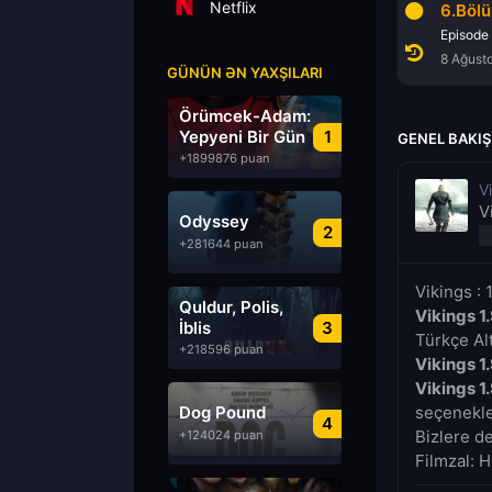
Netflix
4.Bölüm
5.Bölüm
6.Böl
Episode 4
Episode 5
Episode
8 Ağustos 2026
8 Ağustos 2026
8 Ağust
GÜNÜN ƏN YAXŞILARI
Örümcek-Adam:
Yepyeni Bir Gün
1
GENEL BAKIŞ
+1899876 puan
V
V
Odyssey
2
+281644 puan
Vikings :
Quldur, Polis,
Vikings 1
İblis
3
Türkçe Alt
+218596 puan
Vikings 1
Vikings 1
Dog Pound
seçenekler
4
Bizlere d
+124024 puan
Filmzal: H