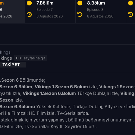
üm
7.Bölüm
8.Bölüm
 6
Episode 7
Episode 8
os 2026
8 Ağustos 2026
8 Ağustos 2026
ikings
ikings
TAKIP ET
 1.Sezon 6.Bölümünde;
.Sezon 6.Bölüm
,
Vikings 1.Sezon 6.Bölüm
izle,
Vikings 1.Sezon
yazılı İzle,
Vikings 1.Sezon 6.Bölüm
Türkçe Dublajlı izle,
Viking
.Sezon
izle.
.Sezon 6.Bölümü
Yüksek Kalitede, Türkçe Dublaj, Altyazı ve İnd
i ile Filmzal: HD Film izle, Tv-Seriallar'da.
estek olmak için yorum yapmayı, bölümü beğenmeyi unutmayın. 
D Film izle, Tv-Seriallar Keyifli Seyirler Diler!..