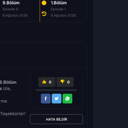
9.Bölüm
1.Bölüm
2.Bölüm
Episode 9
Episode 1
Episode 2
8 Ağustos 2026
8 Ağustos 2026
8 Ağustos 2026
 6.Bölüm
0
0
s
izle,
irme
Teşekkürler!
HATA BILDIR