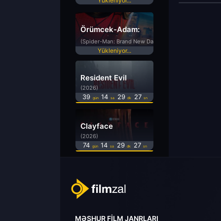
Yükleniyor...
Örümcek-Adam:
Yepyeni Bir Gün
(Spider-Man: Brand New Day)
Yükleniyor...
Resident Evil
(2026)
39
14
29
26
gün
sa
dk
sn
Clayface
(2026)
74
14
29
26
gün
sa
dk
sn
MƏŞHUR FILM JANRLARI