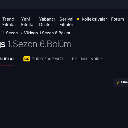
Trend
Yeni
Yabancı
Seriyalı
Kolleksiyalar
Forum
Filmlər
Filmlər
Diziler
Filmler
>
1. Sezon
>
Vikings 1.Sezon 6.Bölüm
gs
1.Sezon 6.Bölüm
 DUBLAJ
TÜRKÇE ALTYAZI
BÖLÜMÜ İNDIR
Sin