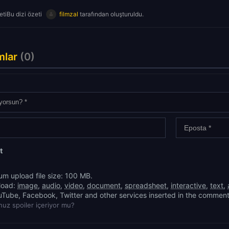
tiBu dizi özeti
filmzal
tarafından oluşturuldu.
mlar
(0)
t
m upload file size: 100 MB.
load:
image
,
audio
,
video
,
document
,
spreadsheet
,
interactive
,
text
,
uTube, Facebook, Twitter and other services inserted in the comment
uz spoiler içeriyor mu?