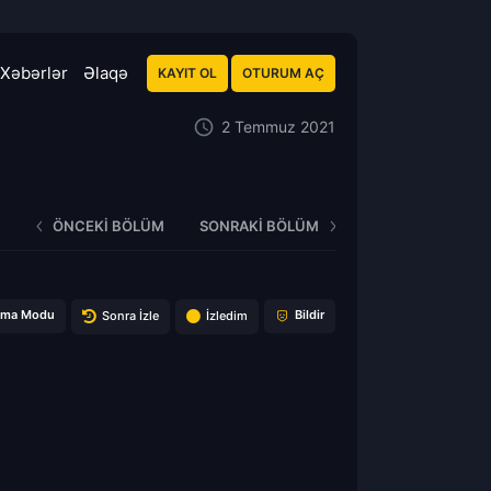
Xəbərlər
Əlaqə
KAYIT OL
OTURUM AÇ
2 Temmuz 2021
ÖNCEKI BÖLÜM
SONRAKI BÖLÜM
ema Modu
Bildir
Sonra İzle
İzledim