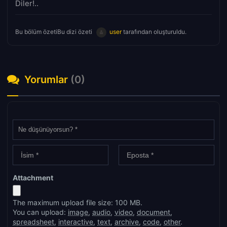
Diler!..
Bu bölüm özetiBu dizi özeti
user
tarafından oluşturuldu.
Yorumlar
(0)
Attachment
The maximum upload file size: 100 MB.
You can upload:
image
,
audio
,
video
,
document
,
spreadsheet
,
interactive
,
text
,
archive
,
code
,
other
.