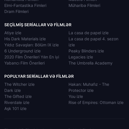
Elmi-Fantastika Fimleri
Müharibə Filmleri
Dram Filmleri
SEÇILMIŞ SERIALLAR VƏ FILMLƏR
Atiye izle
La casa de papel izle
His Dark Materials izle
La casa de papel 4. sezon
Yıldız Savaşları: Bölüm IX izle
izle
6 Underground izle
Peaky Blinders izle
2020 Film Önerileri Yılın En iyi
Legacies izle
Yabancı Film Önerileri
The Umbrella Academy
POPULYAR SERIALLAR VƏ FILMLƏR
The Witcher izle
Hakan: Muhafız - The
Dark izle
Protector izle
The Gifted izle
You izle
Riverdale izle
Rise of Empires: Ottoman izle
Aşk 101 izle