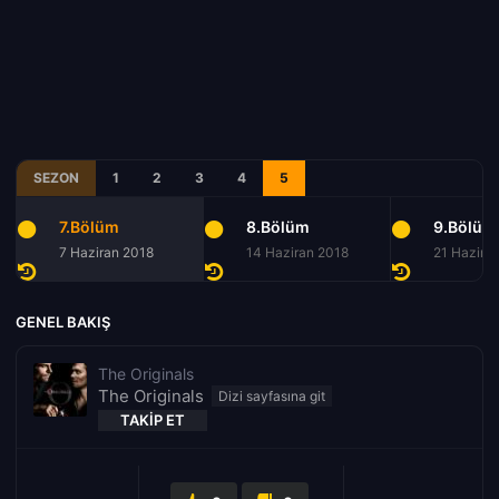
SEZON
1
2
3
4
5
7.Bölüm
8.Bölüm
9.Bölüm
7 Haziran 2018
14 Haziran 2018
21 Hazira
GENEL BAKIŞ
The Originals
The Originals
TAKIP ET