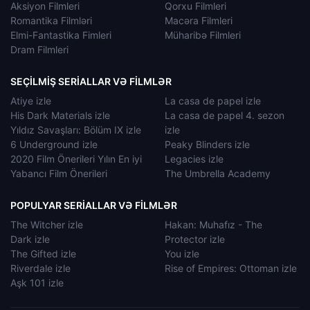
Aksiyon Filmleri
Qorxu Filmleri
Romantika Filmləri
Macəra Filmleri
Elmi-Fantastika Fimleri
Müharibə Filmleri
Dram Filmleri
SEÇILMIŞ SERIALLAR VƏ FILMLƏR
Atiye izle
La casa de papel izle
His Dark Materials izle
La casa de papel 4. sezon
Yıldız Savaşları: Bölüm IX izle
izle
6 Underground izle
Peaky Blinders izle
2020 Film Önerileri Yılın En iyi
Legacies izle
Yabancı Film Önerileri
The Umbrella Academy
POPULYAR SERIALLAR VƏ FILMLƏR
The Witcher izle
Hakan: Muhafız - The
Dark izle
Protector izle
The Gifted izle
You izle
Riverdale izle
Rise of Empires: Ottoman izle
Aşk 101 izle