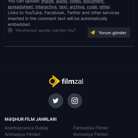
You can upload:
image
,
audio
,
video
,
document
,
spreadsheet
,
interactive
,
text
,
archive
,
code
,
other
.
Links to YouTube, Facebook, Twitter and other services
inserted in the comment text will be automatically
embedded.
Yorumunuz spoiler içeriyor mu?
MƏŞHUR FILM JANRLARI
Azərbaycanca Dublaj
Fantastika Filmler
Animasiya Filmleri
Komediya Filmleri