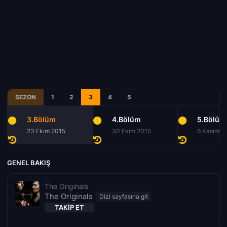
SEZON
1
2
3
4
5
3.Bölüm
4.Bölüm
5.Bölüm
23 Ekim 2015
30 Ekim 2015
6 Kasım 2
GENEL BAKIŞ
The Originals
The Originals
TAKIP ET