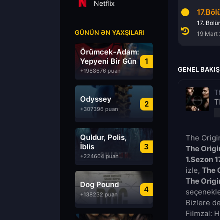
Netflix
15.Bölüm
16.Bölüm
17.Bö
15. Bölüm
16. Bölüm
17. Böl
GÜNÜN ƏN YAXŞILARI
5 Mart 2014
12 Mart 2014
19 Mart
Örümcek-Adam:
Yepyeni Bir Gün
1
GENEL BAKIŞ
+1988676 puan
T
Odyssey
T
2
+307396 puan
Quldur, Polis,
The Origi
İblis
3
The Origi
+224664 puan
1.Sezon 1
izle,
The 
The Origi
Dog Pound
4
seçenekler
+138232 puan
Bizlere d
Filmzal: H