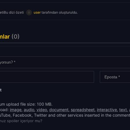
tiBu dizi özeti
user
tarafından oluşturuldu.
mlar
(0)
t
m upload file size: 100 MB.
load:
image
,
audio
,
video
,
document
,
spreadsheet
,
interactive
,
text
,
uTube, Facebook, Twitter and other services inserted in the comment
uz spoiler içeriyor mu?