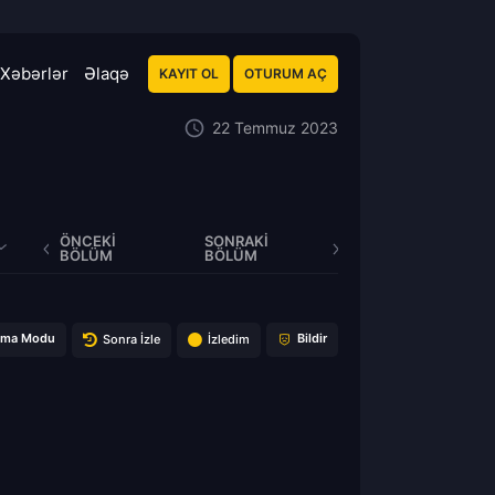
Xəbərlər
Əlaqə
KAYIT OL
OTURUM AÇ
22 Temmuz 2023
ÖNCEKI
SONRAKI
BÖLÜM
BÖLÜM
ema Modu
Bildir
Sonra İzle
İzledim