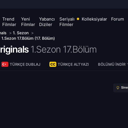
Trend
Yeni
Yabancı
Seriyalı
Kolleksiyalar
Forum
Filmlər
Filmlər
Diziler
Filmler
nals
>
1. Sezon
>
s 1.Sezon 17.Bölüm (17. Bölüm)
riginals
1.Sezon 17.Bölüm
TÜRKÇE DUBLAJ
TÜRKÇE ALTYAZI
BÖLÜMÜ İNDIR
Sin