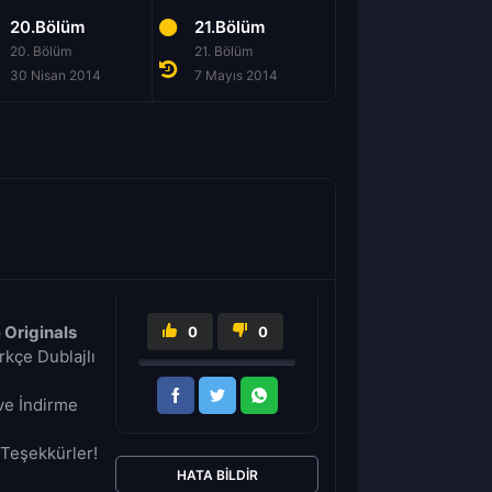
20.Bölüm
21.Bölüm
22.Bölüm
20. Bölüm
21. Bölüm
22. Bölüm
30 Nisan 2014
7 Mayıs 2014
14 Mayıs 2014
 Originals
0
0
kçe Dublajlı
ve İndirme
Teşekkürler!
HATA BILDIR