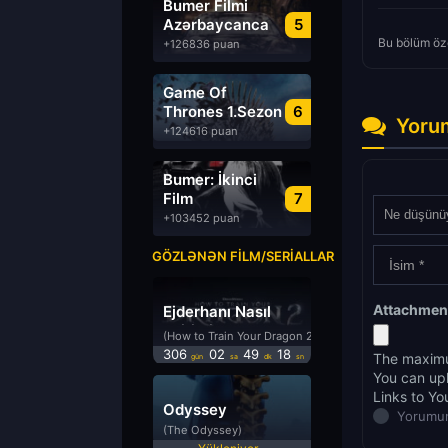
Bumer Filmi
Azərbaycanca
5
Dublyaj izle
Bu bölüm öze
+126836 puan
Game Of
Thrones 1.Sezon
6
Yoru
Türkçe Dublaj
+124616 puan
izle
Bumer: İkinci
Film
7
Azərbaycanca
+103452 puan
Dublyaj izle
GÖZLƏNƏN FILM/SERIALLAR
Attachmen
Ejderhanı Nasıl
Eğitirsin 2
(How to Train Your Dragon 2)
306
02
49
17
The maximu
gün
sa
dk
sn
You can up
Links to Yo
Odyssey
Yorumun
(The Odyssey)