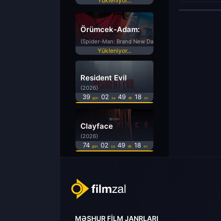
Yükleniyor...
Örümcek-Adam:
Yepyeni Bir Gün
(Spider-Man: Brand New Day)
Yükleniyor...
Resident Evil
(2026)
39
02
49
18
gün
sa
dk
sn
Clayface
(2026)
74
02
49
18
gün
sa
dk
sn
MƏŞHUR FILM JANRLARI