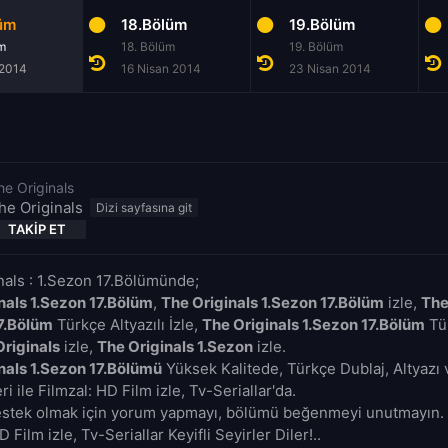
lüm
18.Bölüm
19.Bölüm
üm
18. Bölüm
19. Bölüm
 2014
16 Nisan 2014
23 Nisan 2014
he Originals
he Originals
TAKIP ET
nals : 1.Sezon 17.Bölümünde;
nals 1.Sezon 17.Bölüm
,
The Originals 1.Sezon 17.Bölüm
izle,
The
7.Bölüm
Türkçe Altyazılı İzle,
The Originals 1.Sezon 17.Bölüm
Tür
Originals
izle,
The Originals 1.Sezon
izle.
nals 1.Sezon 17.Bölümü
Yüksek Kalitede, Türkçe Dublaj, Altyazı 
i ile Filmzal: HD Film izle, Tv-Seriallar'da.
estek olmak için yorum yapmayı, bölümü beğenmeyi unutmayın. 
D Film izle, Tv-Seriallar Keyifli Seyirler Diler!..