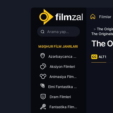
Filmlər
>
The Origi
The Original
The O
MƏŞHUR FILM JANRLARI
Azərbaycanca Dublaj
ALT1
Aksiyon Filmleri
Animasiya Filmleri
Elmi Fantastika Filmleri
Dram Filmleri
Fantastika Filmleri