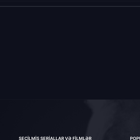
SEÇILMIŞ SERIALLAR VƏ FILMLƏR
POP