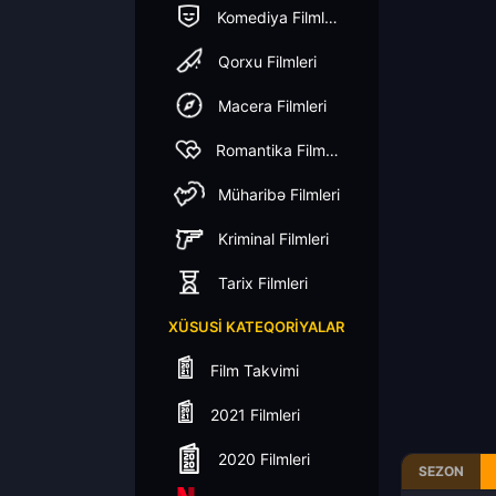
Komediya Filmleri
Qorxu Filmleri
Macera Filmleri
Romantika Filmleri
Müharibə Filmleri
Kriminal Filmleri
Tarix Filmleri
XÜSUSI KATEQORIYALAR
Film Takvimi
2021 Filmleri
2020 Filmleri
SEZON