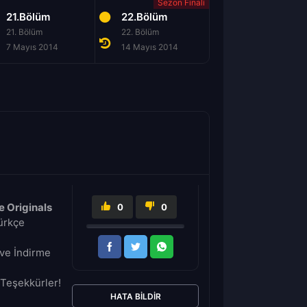
21.Bölüm
22.Bölüm
1.Bölüm
21. Bölüm
22. Bölüm
1. Bölüm
7 Mayıs 2014
14 Mayıs 2014
7 Ekim 2014
e Originals
0
0
ürkçe
 ve İndirme
Teşekkürler!
HATA BILDIR