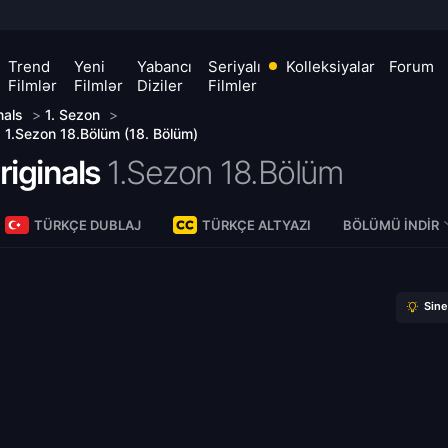
Trend
Yeni
Yabancı
Seriyalı
Kolleksiyalar
Forum
Filmlər
Filmlər
Diziler
Filmler
nals
>
1. Sezon
>
s 1.Sezon 18.Bölüm (18. Bölüm)
riginals
1.Sezon 18.Bölüm
TÜRKÇE DUBLAJ
TÜRKÇE ALTYAZI
BÖLÜMÜ İNDIR
Sin