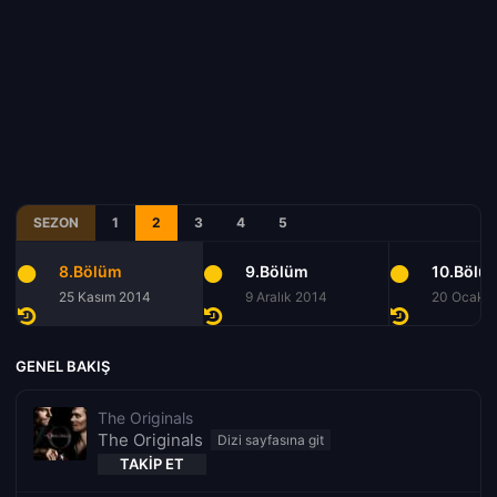
SEZON
1
2
3
4
5
8.Bölüm
9.Bölüm
10.Bölü
25 Kasım 2014
9 Aralık 2014
20 Ocak 
GENEL BAKIŞ
The Originals
The Originals
TAKIP ET