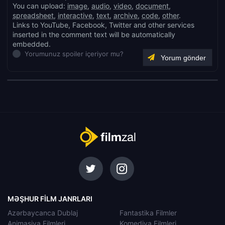
You can upload:
image
,
audio
,
video
,
document
,
spreadsheet
,
interactive
,
text
,
archive
,
code
,
other
.
Links to YouTube, Facebook, Twitter and other services
inserted in the comment text will be automatically
embedded.
Yorumunuz spoiler içeriyor mu?
MƏŞHUR FILM JANRLARI
Azərbaycanca Dublaj
Fantastika Filmler
Animasiya Filmleri
Komediya Filmleri