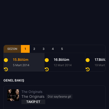
SEZON
1
2
3
4
5
15.Bölüm
16.Bölüm
17.Bölü
5 Mart 2014
12 Mart 2014
19 Mart 2
GENEL BAKIŞ
The Originals
The Originals
TAKIP ET