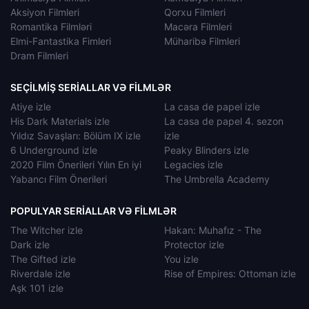
Aksiyon Filmleri
Qorxu Filmleri
Romantika Filmləri
Macəra Filmleri
Elmi-Fantastika Fimleri
Müharibə Filmleri
Dram Filmleri
SEÇILMIŞ SERIALLAR VƏ FILMLƏR
Atiye izle
La casa de papel izle
His Dark Materials izle
La casa de papel 4. sezon
Yıldız Savaşları: Bölüm IX izle
izle
6 Underground izle
Peaky Blinders izle
2020 Film Önerileri Yılın En iyi
Legacies izle
Yabancı Film Önerileri
The Umbrella Academy
POPULYAR SERIALLAR VƏ FILMLƏR
The Witcher izle
Hakan: Muhafız - The
Dark izle
Protector izle
The Gifted izle
You izle
Riverdale izle
Rise of Empires: Ottoman izle
Aşk 101 izle