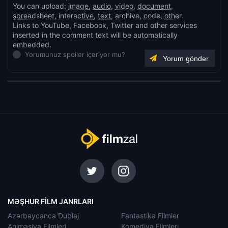
You can upload:
image
,
audio
,
video
,
document
,
spreadsheet
,
interactive
,
text
,
archive
,
code
,
other
.
Links to YouTube, Facebook, Twitter and other services
inserted in the comment text will be automatically
embedded.
Yorumunuz spoiler içeriyor mu?
MƏŞHUR FILM JANRLARI
Azərbaycanca Dublaj
Fantastika Filmler
Animasiya Filmleri
Komediya Filmleri