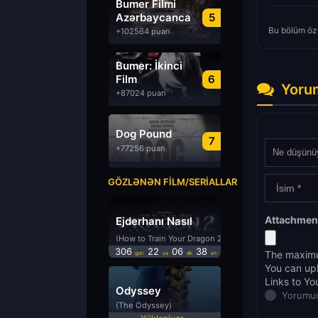
Bumer Filmi
Azərbaycanca
5
Dublyaj izle
Bu bölüm öze
+102564 puan
Bumer: İkinci
Film
6
Yoru
Azərbaycanca
+87024 puan
Dublyaj izle
Dog Pound
7
+77256 puan
GÖZLƏNƏN FILM/SERIALLAR
Attachmen
Ejderhanı Nasıl
Eğitirsin 2
(How to Train Your Dragon 2)
306
22
06
37
The maximu
gün
sa
dk
sn
You can up
Links to Yo
Odyssey
Yorumun
(The Odyssey)