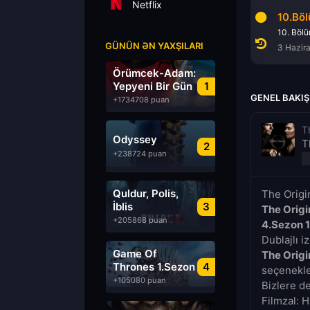
Netflix
8.Bölüm
9.Bölüm
10.Bö
8. Bölüm
9. Bölüm
10. Böl
GÜNÜN ƏN YAXŞILARI
13 Mayıs 2017
20 Mayıs 2017
3 Hazir
Örümcek-Adam:
Yepyeni Bir Gün
1
GENEL BAKIŞ
+1734708 puan
T
Odyssey
T
2
+238724 puan
Quldur, Polis,
The Origi
İblis
3
The Origi
+205868 puan
4.Sezon 
Dublajlı i
Game Of
The Origi
Thrones 1.Sezon
4
seçenekler
Türkçe Dublaj
+105080 puan
Bizlere d
izle
Filmzal: H