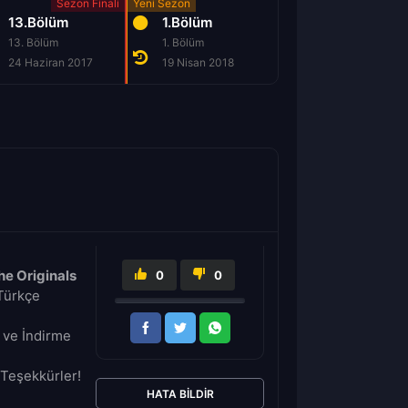
13.Bölüm
1.Bölüm
2.Bölüm
13. Bölüm
1. Bölüm
2. Bölüm
24 Haziran 2017
19 Nisan 2018
26 Nisan 2018
he Originals
0
0
ürkçe
 ve İndirme
Teşekkürler!
HATA BILDIR