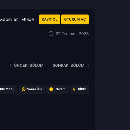
Xəbərlər
Əlaqə
KAYIT OL
OTURUM AÇ
22 Temmuz 2023
ÖNCEKI BÖLÜM
SONRAKI BÖLÜM
ema Modu
Bildir
Sonra İzle
İzledim