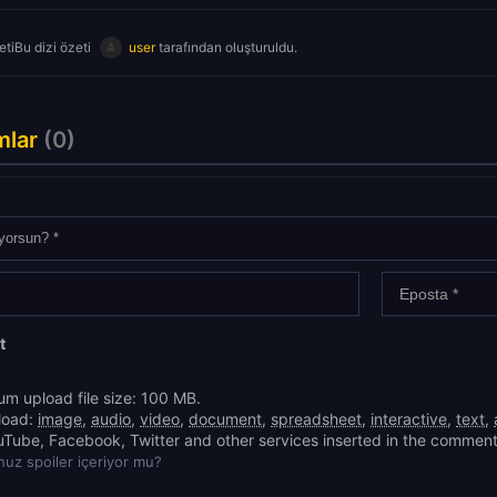
tiBu dizi özeti
user
tarafından oluşturuldu.
mlar
(0)
t
m upload file size: 100 MB.
load:
image
,
audio
,
video
,
document
,
spreadsheet
,
interactive
,
text
,
uTube, Facebook, Twitter and other services inserted in the comment
uz spoiler içeriyor mu?