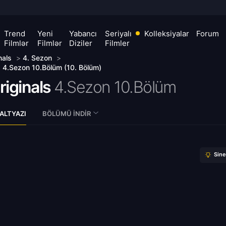
Trend
Yeni
Yabancı
Seriyalı
Kolleksiyalar
Forum
Filmlər
Filmlər
Diziler
Filmler
nals
>
4. Sezon
>
s 4.Sezon 10.Bölüm (10. Bölüm)
riginals
4.Sezon 10.Bölüm
ALTYAZI
BÖLÜMÜ İNDIR
Sin