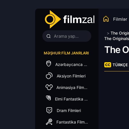
Filmlər
>
The Origi
The Original
The O
MƏŞHUR FILM JANRLARI
Azərbaycanca Dublaj
TÜRKÇE 
Aksiyon Filmleri
Animasiya Filmleri
Elmi Fantastika Filmleri
Dram Filmleri
Fantastika Filmleri