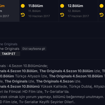
lüm
11.Bölüm
12.Bölüm
üm
11. Bölüm
12. Bölüm
an 2017
10 Haziran 2017
17 Haziran 2017
he Originals
he Originals
TAKIP ET
nals : 4.Sezon 10.Bölümünde;
nals 4.Sezon 10.Bölüm
,
The Originals 4.Sezon 10.Bölüm
izle,
T
10.Bölüm
Türkçe Altyazılı İzle,
The Originals 4.Sezon 10.Bölüm
T
zle,
The Originals
izle,
The Originals 4.Sezon
izle.
nals 4.Sezon 10.Bölümü
Yüksek Kalitede, Türkçe Dublaj, Altyazı
i ile Filmzal: HD Film izle, Tv-Seriallar'da.
estek olmak için yorum yapmayı, bölümü beğenmeyi unutmayın. 
D Film izle, Tv-Seriallar Keyifli Seyirler Diler!..