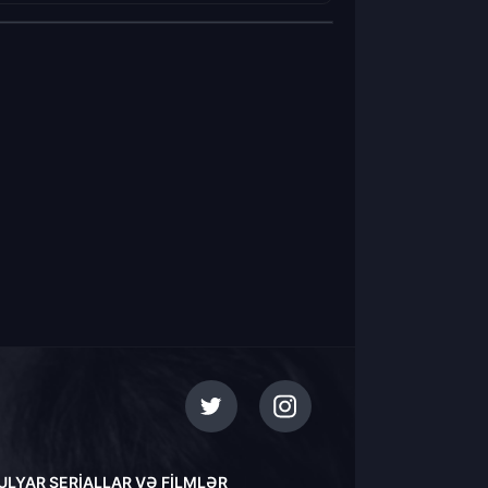
ULYAR SERIALLAR VƏ FILMLƏR