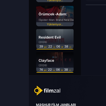
Yükleniyor...
Örümcek-Adam:
Yepyeni Bir Gün
(Spider-Man: Brand New Day)
Yükleniyor...
Resident Evil
(2026)
39
22
06
37
gün
sa
dk
sn
Clayface
(2026)
74
22
06
37
gün
sa
dk
sn
MƏŞHUR FILM JANRLARI