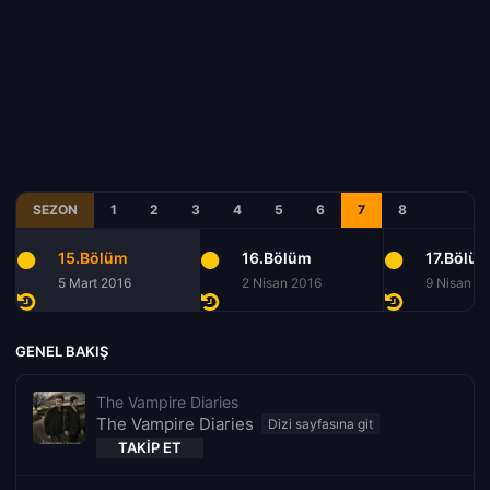
SEZON
1
2
3
4
5
6
7
8
15.Bölüm
16.Bölüm
17.Bölü
5 Mart 2016
2 Nisan 2016
9 Nisan 2
GENEL BAKIŞ
The Vampire Diaries
The Vampire Diaries
TAKIP ET