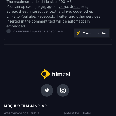
The maximum upload file size: 100 MB.
You can upload:
image
,
audio
,
video
,
document
,
spreadsheet
,
interactive
,
text
,
archive
,
code
,
other
.
Links to YouTube, Facebook, Twitter and other services
inserted in the comment text will be automatically
embedded.
Yorumunuz spoiler içeriyor mu?
MƏŞHUR FILM JANRLARI
Azərbaycanca Dublaj
Fantastika Filmler