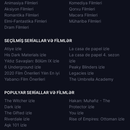
Animasiya Filmleri
Komediya Filmleri
Aksiyon Filmleri
Qorxu Filmleri
Romantika Filmləri
Macəra Filmleri
Elmi-Fantastika Fimleri
Müharibə Filmleri
Dram Filmleri
SEÇILMIŞ SERIALLAR VƏ FILMLƏR
Atiye izle
La casa de papel izle
His Dark Materials izle
La casa de papel 4. sezon
Yıldız Savaşları: Bölüm IX izle
izle
6 Underground izle
Peaky Blinders izle
2020 Film Önerileri Yılın En iyi
Legacies izle
Yabancı Film Önerileri
The Umbrella Academy
POPULYAR SERIALLAR VƏ FILMLƏR
The Witcher izle
Hakan: Muhafız - The
Dark izle
Protector izle
The Gifted izle
You izle
Riverdale izle
Rise of Empires: Ottoman izle
Aşk 101 izle