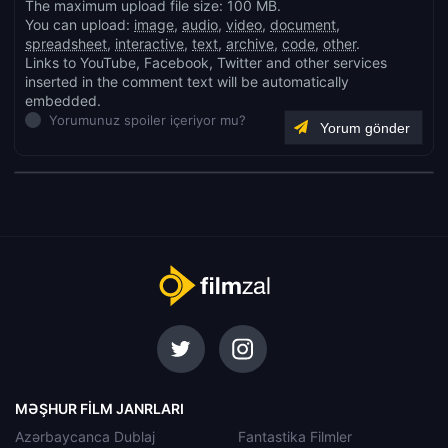
The maximum upload file size: 100 MB.
You can upload:
image
,
audio
,
video
,
document
,
spreadsheet
,
interactive
,
text
,
archive
,
code
,
other
.
Links to YouTube, Facebook, Twitter and other services
inserted in the comment text will be automatically
embedded.
Yorumunuz spoiler içeriyor mu?
MƏŞHUR FILM JANRLARI
Azərbaycanca Dublaj
Fantastika Filmler