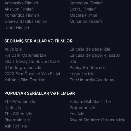
Animasiya Filmleri
Komediya Filmleri
Aksiyon Filmleri
Qorxu Filmleri
Romantika Filmləri
Macəra Filmleri
Elmi-Fantastika Fimleri
Müharibə Filmleri
Dram Filmleri
SEÇILMIŞ SERIALLAR VƏ FILMLƏR
Atiye izle
La casa de papel izle
His Dark Materials izle
La casa de papel 4. sezon
Yıldız Savaşları: Bölüm IX izle
izle
6 Underground izle
Peaky Blinders izle
2020 Film Önerileri Yılın En iyi
Legacies izle
Yabancı Film Önerileri
The Umbrella Academy
POPULYAR SERIALLAR VƏ FILMLƏR
The Witcher izle
Hakan: Muhafız - The
Dark izle
Protector izle
The Gifted izle
You izle
Riverdale izle
Rise of Empires: Ottoman izle
Aşk 101 izle