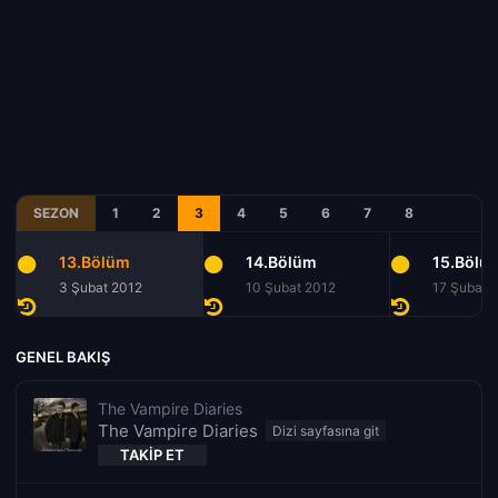
SEZON
1
2
3
4
5
6
7
8
13.Bölüm
14.Bölüm
15.Bölü
3 Şubat 2012
10 Şubat 2012
17 Şubat 
GENEL BAKIŞ
The Vampire Diaries
The Vampire Diaries
TAKIP ET