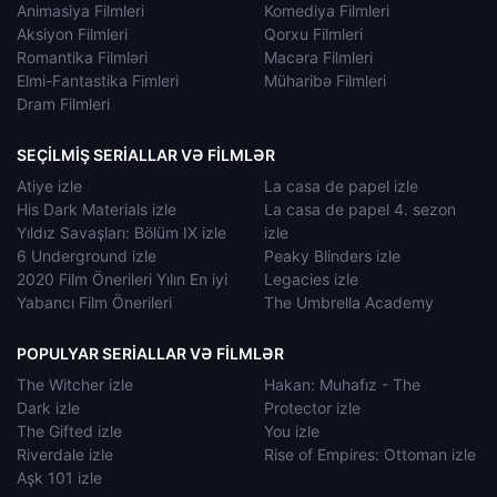
Animasiya Filmleri
Komediya Filmleri
Aksiyon Filmleri
Qorxu Filmleri
Romantika Filmləri
Macəra Filmleri
Elmi-Fantastika Fimleri
Müharibə Filmleri
Dram Filmleri
SEÇILMIŞ SERIALLAR VƏ FILMLƏR
Atiye izle
La casa de papel izle
His Dark Materials izle
La casa de papel 4. sezon
Yıldız Savaşları: Bölüm IX izle
izle
6 Underground izle
Peaky Blinders izle
2020 Film Önerileri Yılın En iyi
Legacies izle
Yabancı Film Önerileri
The Umbrella Academy
POPULYAR SERIALLAR VƏ FILMLƏR
The Witcher izle
Hakan: Muhafız - The
Dark izle
Protector izle
The Gifted izle
You izle
Riverdale izle
Rise of Empires: Ottoman izle
Aşk 101 izle