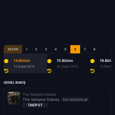
SEZON
1
2
3
4
5
6
7
8
14.Bölüm
15.Bölüm
16.Bölü
13 Şubat 2015
20 Şubat 2015
13 Mart 2
GENEL BAKIŞ
The Vampire Diaries
The Vampire Diaries
TAKIP ET