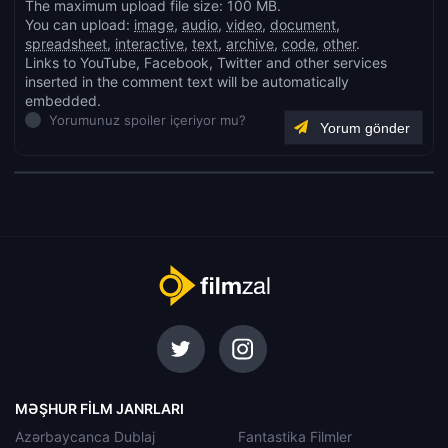
The maximum upload file size: 100 MB.
You can upload:
image
,
audio
,
video
,
document
,
spreadsheet
,
interactive
,
text
,
archive
,
code
,
other
.
Links to YouTube, Facebook, Twitter and other services
inserted in the comment text will be automatically
embedded.
Yorumunuz spoiler içeriyor mu?
MƏŞHUR FILM JANRLARI
Azərbaycanca Dublaj
Fantastika Filmler