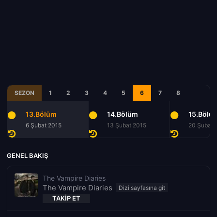
SEZON
1
2
3
4
5
6
7
8
13.Bölüm
14.Bölüm
15.Bölü
6 Şubat 2015
13 Şubat 2015
20 Şubat 
GENEL BAKIŞ
The Vampire Diaries
The Vampire Diaries
TAKIP ET