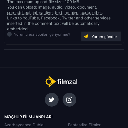
The maximum upload file size: 100 MB.
You can upload:
image
,
audio
,
video
,
document
,
spreadsheet
,
interactive
,
text
,
archive
,
code
,
other
.
Links to YouTube, Facebook, Twitter and other services
inserted in the comment text will be automatically
embedded.
Yorumunuz spoiler içeriyor mu?
MƏŞHUR FILM JANRLARI
Azərbaycanca Dublaj
Fantastika Filmler