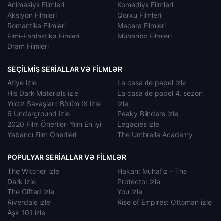
Animasiya Filmleri
Komediya Filmleri
Aksiyon Filmleri
Qorxu Filmleri
Romantika Filmləri
Macəra Filmleri
Elmi-Fantastika Fimleri
Müharibə Filmleri
Dram Filmleri
SEÇILMIŞ SERIALLAR VƏ FILMLƏR
Atiye izle
La casa de papel izle
His Dark Materials izle
La casa de papel 4. sezon
Yıldız Savaşları: Bölüm IX izle
izle
6 Underground izle
Peaky Blinders izle
2020 Film Önerileri Yılın En iyi
Legacies izle
Yabancı Film Önerileri
The Umbrella Academy
POPULYAR SERIALLAR VƏ FILMLƏR
The Witcher izle
Hakan: Muhafız - The
Dark izle
Protector izle
The Gifted izle
You izle
Riverdale izle
Rise of Empires: Ottoman izle
Aşk 101 izle