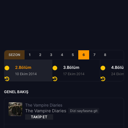
SEZON
1
2
3
4
5
6
7
8
2.Bölüm
3.Bölüm
4.Bölüm
10 Ekim 2014
17 Ekim 2014
24 Ekim 2
GENEL BAKIŞ
The Vampire Diaries
The Vampire Diaries
TAKIP ET