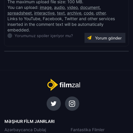
The maximum upload file size: 100 MB.
You can upload:
image
,
audio
,
video
,
document
,
spreadsheet
,
interactive
,
text
,
archive
,
code
,
other
.
Links to YouTube, Facebook, Twitter and other services
inserted in the comment text will be automatically
embedded.
Yorumunuz spoiler içeriyor mu?
MƏŞHUR FILM JANRLARI
Azərbaycanca Dublaj
Fantastika Filmler