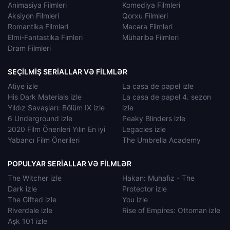
Animasiya Filmleri
Komediya Filmleri
Aksiyon Filmleri
Qorxu Filmleri
Romantika Filmləri
Macəra Filmleri
Elmi-Fantastika Fimleri
Müharibə Filmleri
Dram Filmleri
SEÇILMIŞ SERIALLAR VƏ FILMLƏR
Atiye izle
La casa de papel izle
His Dark Materials izle
La casa de papel 4. sezon
Yıldız Savaşları: Bölüm IX izle
izle
6 Underground izle
Peaky Blinders izle
2020 Film Önerileri Yılın En iyi
Legacies izle
Yabancı Film Önerileri
The Umbrella Academy
POPULYAR SERIALLAR VƏ FILMLƏR
The Witcher izle
Hakan: Muhafız - The
Dark izle
Protector izle
The Gifted izle
You izle
Riverdale izle
Rise of Empires: Ottoman izle
Aşk 101 izle