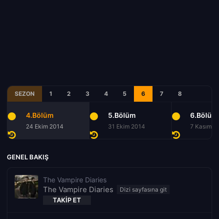
SEZON
1
2
3
4
5
6
7
8
4.Bölüm
5.Bölüm
6.Bölüm
24 Ekim 2014
31 Ekim 2014
7 Kasım 2
GENEL BAKIŞ
The Vampire Diaries
The Vampire Diaries
TAKIP ET