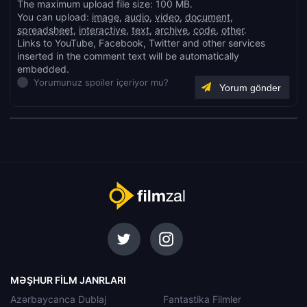
The maximum upload file size: 100 MB.
You can upload:
image
,
audio
,
video
,
document
,
spreadsheet
,
interactive
,
text
,
archive
,
code
,
other
.
Links to YouTube, Facebook, Twitter and other services
inserted in the comment text will be automatically
embedded.
Yorumunuz spoiler içeriyor mu?
MƏŞHUR FILM JANRLARI
Azərbaycanca Dublaj
Fantastika Filmler