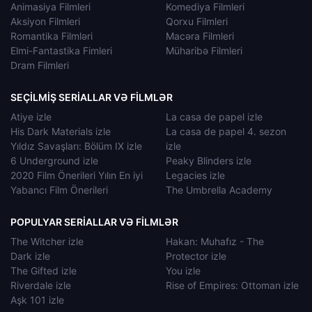
Animasiya Filmleri
Komediya Filmleri
Aksiyon Filmleri
Qorxu Filmleri
Romantika Filmləri
Macəra Filmleri
Elmi-Fantastika Fimleri
Müharibə Filmleri
Dram Filmleri
SEÇILMIŞ SERIALLAR VƏ FILMLƏR
Atiye izle
La casa de papel izle
His Dark Materials izle
La casa de papel 4. sezon
Yıldız Savaşları: Bölüm IX izle
izle
6 Underground izle
Peaky Blinders izle
2020 Film Önerileri Yılın En iyi
Legacies izle
Yabancı Film Önerileri
The Umbrella Academy
POPULYAR SERIALLAR VƏ FILMLƏR
The Witcher izle
Hakan: Muhafız - The
Dark izle
Protector izle
The Gifted izle
You izle
Riverdale izle
Rise of Empires: Ottoman izle
Aşk 101 izle