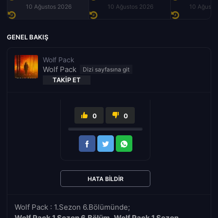
10 Ağustos 2026
10 Ağustos 2026
10 Ağusto
GENEL BAKIŞ
Wolf Pack
Wolf Pack
TAKIP ET
0
0
HATA BILDIR
Wolf Pack : 1.Sezon 6.Bölümünde;
Wolf Pack 1.Sezon 6.Bölüm
,
Wolf Pack 1.Sezon