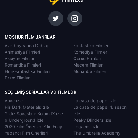
MƏŞHUR FILM JANRLARI
Azərbaycanca Dublaj
Fantastika Filmler
Animasiya Filmleri
Komediya Filmleri
Aksiyon Filmleri
Qorxu Filmleri
Romantika Filmləri
Macəra Filmleri
Elmi-Fantastika Fimleri
Müharibə Filmleri
Dram Filmleri
SEÇILMIŞ SERIALLAR VƏ FILMLƏR
Atiye izle
La casa de papel izle
His Dark Materials izle
La casa de papel 4. sezon
Yıldız Savaşları: Bölüm IX izle
izle
6 Underground izle
Peaky Blinders izle
2020 Film Önerileri Yılın En iyi
Legacies izle
Yabancı Film Önerileri
The Umbrella Academy