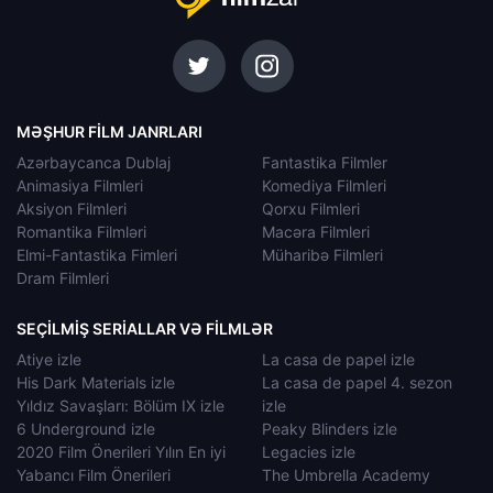
MƏŞHUR FILM JANRLARI
Azərbaycanca Dublaj
Fantastika Filmler
Animasiya Filmleri
Komediya Filmleri
Aksiyon Filmleri
Qorxu Filmleri
Romantika Filmləri
Macəra Filmleri
Elmi-Fantastika Fimleri
Müharibə Filmleri
Dram Filmleri
SEÇILMIŞ SERIALLAR VƏ FILMLƏR
Atiye izle
La casa de papel izle
His Dark Materials izle
La casa de papel 4. sezon
Yıldız Savaşları: Bölüm IX izle
izle
6 Underground izle
Peaky Blinders izle
2020 Film Önerileri Yılın En iyi
Legacies izle
Yabancı Film Önerileri
The Umbrella Academy