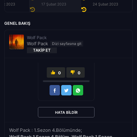
bat 2023
17 Şubat 2023
24 Şubat 2023
GENEL BAKIŞ
Wolf Pack
Wolf Pack
TAKIP ET
0
0
HATA BILDIR
Wolf Pack : 1.Sezon 4.Bölümünde;
Wolf Pack 1.Sezon 4.Bölüm
,
Wolf Pack 1.Sezon