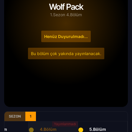
Wolf Pack
1.Sezon 4.Bölüm
Henüz Duyurulmadı...
Bu bölüm çok yakında yayınlanacak.
SEZON
1
lüm
4.Bölüm
5.Bölüm