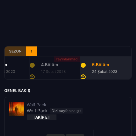
SEZON
1
lüm
4.Bölüm
5.Bölüm
bat 2023
17 Şubat 2023
24 Şubat 2023
GENEL BAKIŞ
Wolf Pack
Wolf Pack
TAKIP ET