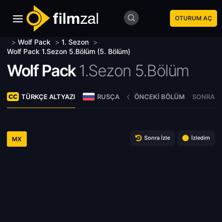
OTURUM AÇ
>
Wolf Pack
>
1. Sezon
>
Wolf Pack 1.Sezon 5.Bölüm (5. Bölüm)
Wolf Pack
1.Sezon 5.Bölüm
TÜRKÇE ALTYAZI
RUSÇA
ÖNCEKI BÖLÜM
SONRAKI
Sonra İzle
İzledim
MX