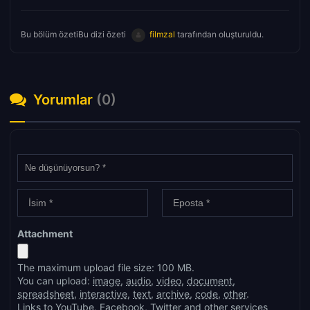
Bu bölüm özetiBu dizi özeti
filmzal
tarafından oluşturuldu.
Yorumlar
(0)
Attachment
The maximum upload file size: 100 MB.
You can upload:
image
,
audio
,
video
,
document
,
spreadsheet
,
interactive
,
text
,
archive
,
code
,
other
.
Links to YouTube, Facebook, Twitter and other services