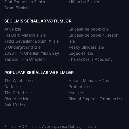
Elmi-Fantastika Fimleri
Müharibə Filmleri
Dram Filmleri
SEÇILMIŞ SERIALLAR VƏ FILMLƏR
Atiye izle
La casa de papel izle
His Dark Materials izle
La casa de papel 4. sezon
Yıldız Savaşları: Bölüm IX izle
izle
6 Underground izle
Peaky Blinders izle
2020 Film Önerileri Yılın En iyi
Legacies izle
Yabancı Film Önerileri
The Umbrella Academy
POPULYAR SERIALLAR VƏ FILMLƏR
The Witcher izle
Hakan: Muhafız - The
Dark izle
Protector izle
The Gifted izle
You izle
Riverdale izle
Rise of Empires: Ottoman izle
Aşk 101 izle
Filmzal: HD Film izle, Azərbaycanca Dublyaj film izle