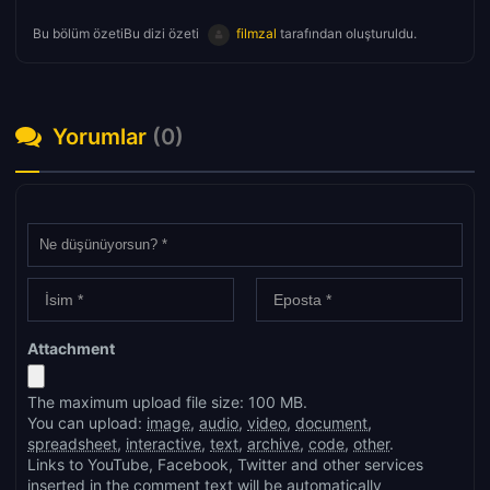
Bu bölüm özetiBu dizi özeti
filmzal
tarafından oluşturuldu.
Yorumlar
(0)
Attachment
The maximum upload file size: 100 MB.
You can upload:
image
,
audio
,
video
,
document
,
spreadsheet
,
interactive
,
text
,
archive
,
code
,
other
.
Links to YouTube, Facebook, Twitter and other services
inserted in the comment text will be automatically