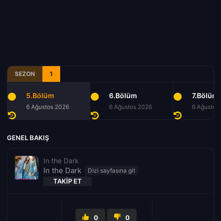
SEZON
1
5.Bölüm
6.Bölüm
7.Bölüm
6 Ağustos 2026
6 Ağustos 2026
6 Ağustos
GENEL BAKIŞ
In the Dark
In the Dark
TAKIP ET
0
0