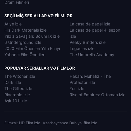
Dram Filmleri
SEÇILMIŞ SERIALLAR VƏ FILMLƏR
Atiye izle
La casa de papel izle
His Dark Materials izle
La casa de papel 4. sezon
Yıldız Savaşları: Bölüm IX izle
izle
6 Underground izle
Peaky Blinders izle
2020 Film Önerileri Yılın En iyi
Legacies izle
Yabancı Film Önerileri
The Umbrella Academy
POPULYAR SERIALLAR VƏ FILMLƏR
The Witcher izle
Hakan: Muhafız - The
Dark izle
Protector izle
The Gifted izle
You izle
Riverdale izle
Rise of Empires: Ottoman izle
Aşk 101 izle
Filmzal: HD Film izle, Azərbaycanca Dublyaj film izle