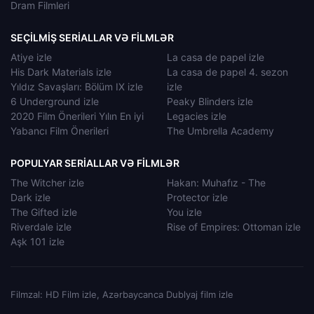
Dram Filmleri
SEÇILMIŞ SERIALLAR VƏ FILMLƏR
Atiye izle
La casa de papel izle
His Dark Materials izle
La casa de papel 4. sezon
Yıldız Savaşları: Bölüm IX izle
izle
6 Underground izle
Peaky Blinders izle
2020 Film Önerileri Yılın En iyi
Legacies izle
Yabancı Film Önerileri
The Umbrella Academy
POPULYAR SERIALLAR VƏ FILMLƏR
The Witcher izle
Hakan: Muhafız - The
Dark izle
Protector izle
The Gifted izle
You izle
Riverdale izle
Rise of Empires: Ottoman izle
Aşk 101 izle
Filmzal: HD Film izle, Azərbaycanca Dublyaj film izle