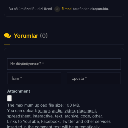
Bu bölüm özetiBu dizi özeti
filmzal
tarafından oluşturuldu.
Yorumlar
(0)
Attachment
The maximum upload file size: 100 MB.
You can upload:
image
,
audio
,
video
,
document
,
spreadsheet
,
interactive
,
text
,
archive
,
code
,
other
.
Links to YouTube, Facebook, Twitter and other services
inserted in the comment text will be automatically