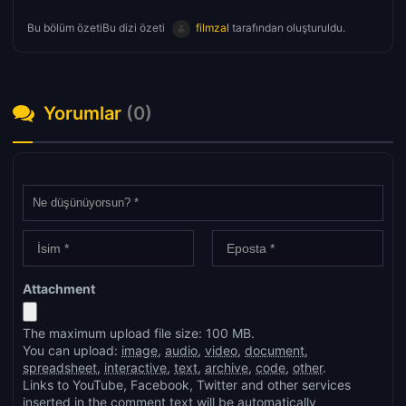
Bu bölüm özetiBu dizi özeti
filmzal
tarafından oluşturuldu.
Yorumlar
(0)
Attachment
The maximum upload file size: 100 MB.
You can upload:
image
,
audio
,
video
,
document
,
spreadsheet
,
interactive
,
text
,
archive
,
code
,
other
.
Links to YouTube, Facebook, Twitter and other services
inserted in the comment text will be automatically