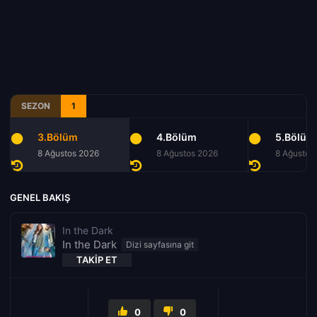
SEZON
1
3.Bölüm
4.Bölüm
5.Bölüm
8 Ağustos 2026
8 Ağustos 2026
8 Ağustos
GENEL BAKIŞ
In the Dark
In the Dark
TAKIP ET
0
0