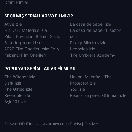
Dram Filmleri
SEÇILMIŞ SERIALLAR VƏ FILMLƏR
Atiye izle
La casa de papel izle
His Dark Materials izle
La casa de papel 4. sezon
Yıldız Savaşları: Bölüm IX izle
izle
6 Underground izle
Peaky Blinders izle
2020 Film Önerileri Yılın En iyi
Legacies izle
Yabancı Film Önerileri
The Umbrella Academy
POPULYAR SERIALLAR VƏ FILMLƏR
The Witcher izle
Hakan: Muhafız - The
Dark izle
Protector izle
The Gifted izle
You izle
Riverdale izle
Rise of Empires: Ottoman izle
Aşk 101 izle
Filmzal: HD Film izle, Azərbaycanca Dublyaj film izle