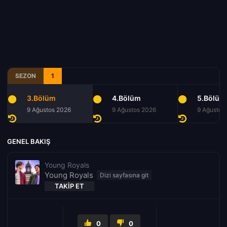
SEZON
1
3.Bölüm
4.Bölüm
5.Bölüm
9 Ağustos 2026
9 Ağustos 2026
9 Ağustos
GENEL BAKIŞ
Young Royals
Young Royals
TAKIP ET
0
0