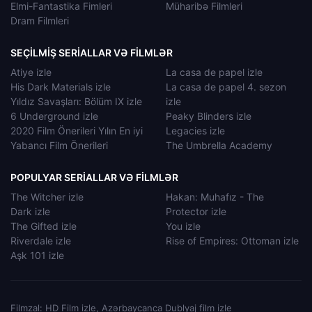
Elmi-Fantastika Fimleri
Müharibə Filmleri
Dram Filmleri
SEÇILMIŞ SERIALLAR VƏ FILMLƏR
Atiye izle
La casa de papel izle
His Dark Materials izle
La casa de papel 4. sezon
Yıldız Savaşları: Bölüm IX izle
izle
6 Underground izle
Peaky Blinders izle
2020 Film Önerileri Yılın En iyi
Legacies izle
Yabancı Film Önerileri
The Umbrella Academy
POPULYAR SERIALLAR VƏ FILMLƏR
The Witcher izle
Hakan: Muhafız - The
Dark izle
Protector izle
The Gifted izle
You izle
Riverdale izle
Rise of Empires: Ottoman izle
Aşk 101 izle
Filmzal: HD Film izle, Azərbaycanca Dublyaj film izle