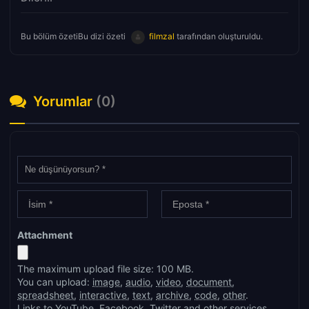
Bu bölüm özetiBu dizi özeti
filmzal
tarafından oluşturuldu.
Yorumlar
(0)
Attachment
The maximum upload file size: 100 MB.
You can upload:
image
,
audio
,
video
,
document
,
spreadsheet
,
interactive
,
text
,
archive
,
code
,
other
.
Links to YouTube, Facebook, Twitter and other services