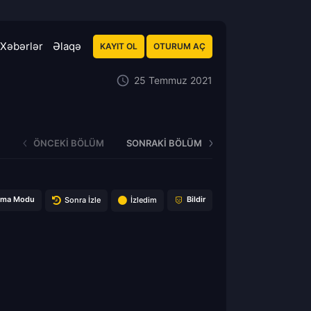
Xəbərlər
Əlaqə
KAYIT OL
OTURUM AÇ
25 Temmuz 2021
ÖNCEKI BÖLÜM
SONRAKI BÖLÜM
ema Modu
Bildir
Sonra İzle
İzledim