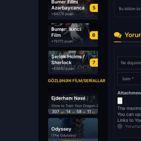
Bumer Filmi
Azərbaycanca
5
Bu bölüm öze
Dublyaj izle
+94276 puan
Bumer: İkinci
Yoru
Film
6
Azərbaycanca
+79772 puan
Dublyaj izle
Şerlok Holms /
Sherlock
7
Holmes
+63640 puan
GÖZLƏNƏN FILM/SERIALLAR
Attachmen
Ejderhanı Nasıl
Eğitirsin 2
(How to Train Your Dragon 2)
The maximu
307
14
58
11
gün
sa
dk
sn
You can up
Links to Yo
Yorumun
Odyssey
(The Odyssey)