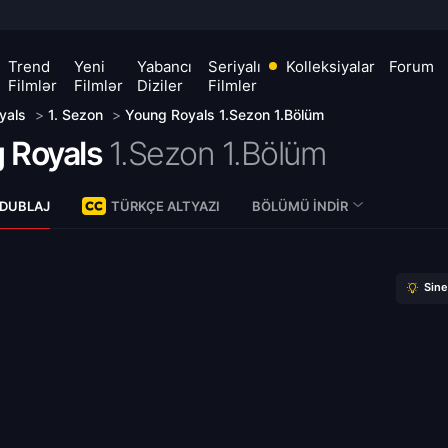
Trend
Yeni
Yabancı
Seriyalı
Kolleksiyalar
Forum
Filmlər
Filmlər
Diziler
Filmler
yals
>
1. Sezon
>
Young Royals 1.Sezon 1.Bölüm
 Royals
1.Sezon 1.Bölüm
 DUBLAJ
TÜRKÇE ALTYAZI
BÖLÜMÜ İNDIR
Sin