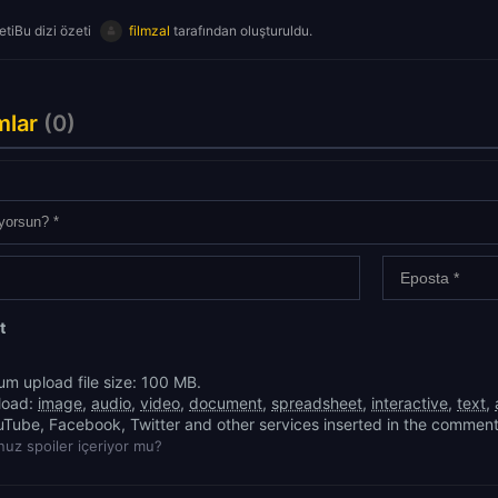
tiBu dizi özeti
filmzal
tarafından oluşturuldu.
mlar
(0)
t
m upload file size: 100 MB.
load:
image
,
audio
,
video
,
document
,
spreadsheet
,
interactive
,
text
,
uTube, Facebook, Twitter and other services inserted in the comment
uz spoiler içeriyor mu?