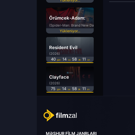
Yükleniyor...
Örümcek-Adam:
Yepyeni Bir Gün
(Spider-Man: Brand New Day)
Yükleniyor...
Resident Evil
(2026)
40
14
58
11
gün
sa
dk
sn
Clayface
(2026)
75
14
58
11
gün
sa
dk
sn
MƏŞHUR FILM JANRLARI