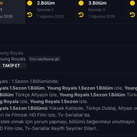
üm
2.Bölüm
3.Bölüm
 1
Episode 2
Episode 3
os 2026
7 Ağustos 2026
7 Ağustos 2026
oung Royals
oung Royals
TAKIP ET
als : 1.Sezon 1.Bölümünde;
als 1.Sezon 1.Bölüm
,
Young Royals 1.Sezon 1.Bölüm
izle,
Young
.Bölüm
Türkçe Altyazılı İzle,
Young Royals 1.Sezon 1.Bölüm
Türkç
g Royals
izle,
Young Royals 1.Sezon
izle.
als 1.Sezon 1.Bölümü
Yüksek Kalitede, Türkçe Dublaj, Altyazı v
i ile Filmzal: HD Film izle, Tv-Seriallar'da.
estek olmak için yorum yapmayı, bölümü beğenmeyi unutmayın. 
D Film izle, Tv-Seriallar Keyifli Seyirler Diler!..