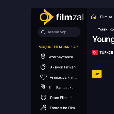
Filmlər
>
Young Ro
Young
MƏŞHUR FILM JANRLARI
TÜRKÇE
Azərbaycanca Dublaj
Aksiyon Filmleri
DP
Animasiya Filmleri
Elmi Fantastika Filmleri
Dram Filmleri
Fantastika Filmleri