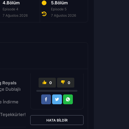
4.Bölüm
5.Bölüm
6.Bölüm
Episode 4
Episode 5
Episode 6
7 Ağustos 2026
7 Ağustos 2026
7 Ağustos 2026
 Royals
0
0
e Dublajlı
e İndirme
Teşekkürler!
HATA BILDIR