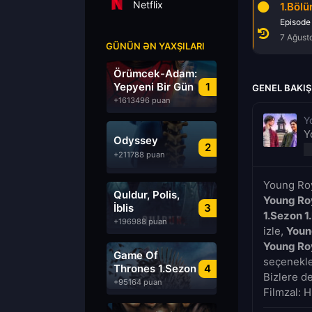
Netflix
1.Böl
Episode
7 Ağust
GÜNÜN ƏN YAXŞILARI
Örümcek-Adam:
Yepyeni Bir Gün
1
GENEL BAKIŞ
+1613496 puan
Y
Y
Odyssey
2
+211788 puan
Young Roy
Quldur, Polis,
Young Roy
İblis
3
1.Sezon 1
+196988 puan
izle,
Youn
Young Roy
Game Of
seçenekler
Thrones 1.Sezon
4
Bizlere d
Türkçe Dublaj
+95164 puan
Filmzal: H
izle