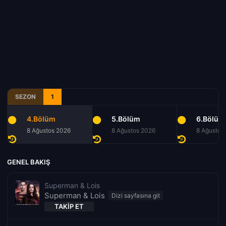
SEZON
1
4.Bölüm
5.Bölüm
6.Bölüm
8 Ağustos 2026
8 Ağustos 2026
8 Ağustos
GENEL BAKIŞ
Superman & Lois
Superman & Lois
TAKIP ET