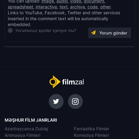
You can upload:
image
,
audio
,
video
,
document
,
spreadsheet
,
interactive
,
text
,
archive
,
code
,
other
.
Links to YouTube, Facebook, Twitter and other services
inserted in the comment text will be automatically
embedded.
Yorumunuz spoiler içeriyor mu?
MƏŞHUR FILM JANRLARI
Azərbaycanca Dublaj
Fantastika Filmler
Animasiya Filmleri
Komediya Filmleri