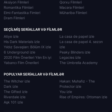
Aksiyon Filmleri
Qorxu Filmleri
Romantika Filmləri
Macəra Filmleri
Elmi-Fantastika Fimleri
Müharibə Filmleri
Dram Filmleri
SEÇILMIŞ SERIALLAR VƏ FILMLƏR
Atiye izle
La casa de papel izle
His Dark Materials izle
La casa de papel 4. sezon
Yıldız Savaşları: Bölüm IX izle
izle
6 Underground izle
Peaky Blinders izle
2020 Film Önerileri Yılın En iyi
Legacies izle
Yabancı Film Önerileri
The Umbrella Academy
POPULYAR SERIALLAR VƏ FILMLƏR
The Witcher izle
Hakan: Muhafız - The
Dark izle
Protector izle
The Gifted izle
You izle
Riverdale izle
Rise of Empires: Ottoman izle
Aşk 101 izle