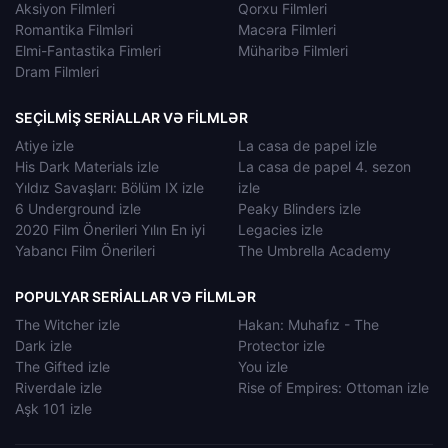
Aksiyon Filmleri
Qorxu Filmleri
Romantika Filmləri
Macəra Filmleri
Elmi-Fantastika Fimleri
Müharibə Filmleri
Dram Filmleri
SEÇILMIŞ SERIALLAR VƏ FILMLƏR
Atiye izle
La casa de papel izle
His Dark Materials izle
La casa de papel 4. sezon
Yıldız Savaşları: Bölüm IX izle
izle
6 Underground izle
Peaky Blinders izle
2020 Film Önerileri Yılın En iyi
Legacies izle
Yabancı Film Önerileri
The Umbrella Academy
POPULYAR SERIALLAR VƏ FILMLƏR
The Witcher izle
Hakan: Muhafız - The
Dark izle
Protector izle
The Gifted izle
You izle
Riverdale izle
Rise of Empires: Ottoman izle
Aşk 101 izle