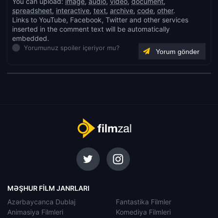
You can upload:
image
,
audio
,
video
,
document
,
spreadsheet
,
interactive
,
text
,
archive
,
code
,
other
.
Links to YouTube, Facebook, Twitter and other services
inserted in the comment text will be automatically
embedded.
Yorumunuz spoiler içeriyor mu?
MƏŞHUR FILM JANRLARI
Azərbaycanca Dublaj
Fantastika Filmler
Animasiya Filmleri
Komediya Filmleri