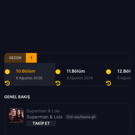
SEZON
1
10.Bölüm
11.Bölüm
12.Bölü
8 Ağustos 2026
8 Ağustos 2026
8 Ağustos
GENEL BAKIŞ
Superman & Lois
Superman & Lois
TAKIP ET