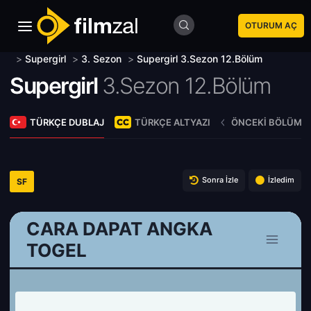
OTURUM AÇ
>
Supergirl
>
3. Sezon
>
Supergirl 3.Sezon 12.Bölüm
Supergirl
3.Sezon 12.Bölüm
TÜRKÇE DUBLAJ
TÜRKÇE ALTYAZI
ÖNCEKI BÖLÜM
Sonra İzle
İzledim
SF