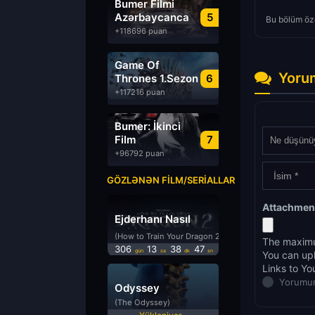
Bumer Filmi
Azərbaycanca
5
Bu bölüm öze
Dublyaj izle
+118696 puan
Game Of
Yoru
Thrones 1.Sezon
6
Türkçe Dublaj
+117216 puan
izle
Bumer: İkinci
Film
7
Azərbaycanca
+96792 puan
Dublyaj izle
GÖZLƏNƏN FILM/SERIALLAR
Attachmen
Ejderhanı Nasıl
Eğitirsin 2
(How to Train Your Dragon 2)
The maximu
306
13
38
46
gün
sa
dk
sn
You can up
Links to Yo
Yorumun
Odyssey
(The Odyssey)