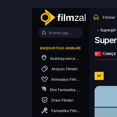
Filmlər
>
Supergirl
Superg
MƏŞHUR FILM JANRLARI
TÜRKÇE
Azərbaycanca Dublaj
Aksiyon Filmleri
SF
Animasiya Filmleri
Elmi Fantastika Filmleri
Dram Filmleri
Fantastika Filmleri