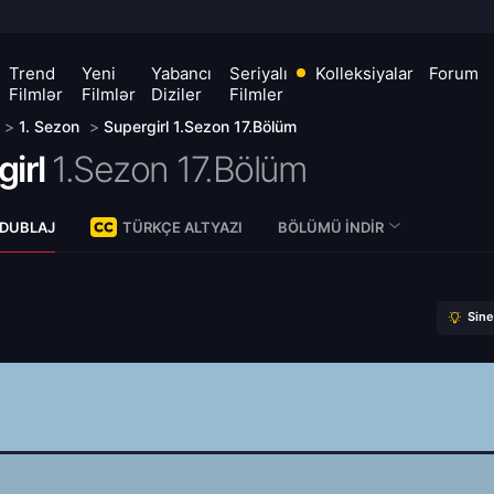
Trend
Yeni
Yabancı
Seriyalı
Kolleksiyalar
Forum
Filmlər
Filmlər
Diziler
Filmler
>
1. Sezon
>
Supergirl 1.Sezon 17.Bölüm
irl
1.Sezon 17.Bölüm
 DUBLAJ
TÜRKÇE ALTYAZI
BÖLÜMÜ İNDIR
Sin