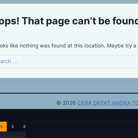
1
2
3