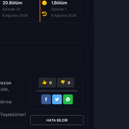
20.Bölüm
1.Bölüm
2.Bölüm
Episode 20
Episode 1
Episode 2
8 Ağustos 2026
8 Ağustos 2026
8 Ağustos 2026
.Sezon
0
0
izle,
ndirme
Teşekkürler!
HATA BILDIR