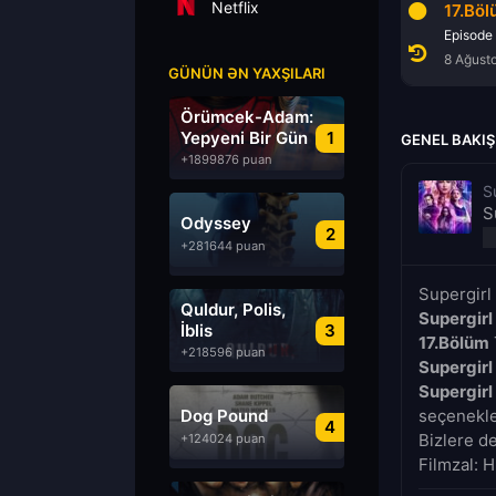
Netflix
15.Bölüm
16.Bölüm
17.Bö
Episode 15
Episode 16
Episode
8 Ağustos 2026
8 Ağustos 2026
8 Ağust
GÜNÜN ƏN YAXŞILARI
Örümcek-Adam:
Yepyeni Bir Gün
1
GENEL BAKIŞ
+1899876 puan
S
S
Odyssey
2
+281644 puan
Supergirl
Quldur, Polis,
Supergirl
İblis
3
17.Bölüm
+218596 puan
Supergirl
Supergirl
Dog Pound
seçenekler
4
Bizlere d
+124024 puan
Filmzal: H