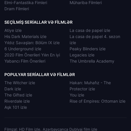
Elmi-Fantastika Fimleri
Müharibə Filmleri
Dram Filmleri
SEÇILMIŞ SERIALLAR VƏ FILMLƏR
Atiye izle
La casa de papel izle
His Dark Materials izle
La casa de papel 4. sezon
Yıldız Savaşları: Bölüm IX izle
izle
6 Underground izle
Peaky Blinders izle
2020 Film Önerileri Yılın En iyi
Legacies izle
Yabancı Film Önerileri
The Umbrella Academy
POPULYAR SERIALLAR VƏ FILMLƏR
The Witcher izle
Hakan: Muhafız - The
Dark izle
Protector izle
The Gifted izle
You izle
Riverdale izle
Rise of Empires: Ottoman izle
Aşk 101 izle
Filmzal: HD Film izle, Azərbaycanca Dublyaj film izle