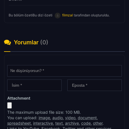
Bu bölüm özetiBu dizi özeti
filmzal
tarafından oluşturuldu.
Yorumlar
(0)
Attachment
The maximum upload file size: 100 MB.
You can upload:
image
,
audio
,
video
,
document
,
spreadsheet
,
interactive
,
text
,
archive
,
code
,
other
.
Links to YouTube, Facebook, Twitter and other services