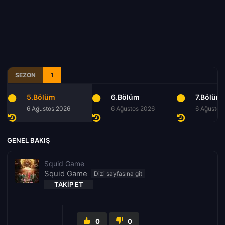
SEZON
1
5.Bölüm
6.Bölüm
7.Bölüm
6 Ağustos 2026
6 Ağustos 2026
6 Ağustos
GENEL BAKIŞ
Squid Game
Squid Game
TAKIP ET
0
0