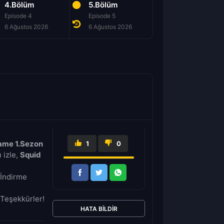
4.Bölüm
5.Bölüm
6.Bölüm
Episode 4
Episode 5
Episode 6
6 Ağustos 2026
6 Ağustos 2026
6 Ağustos 2026
ame 1.Sezon
1
0
 izle,
Squid
 İndirme
Teşekkürler!
HATA BILDIR