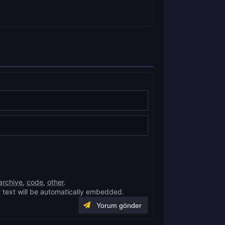
archive
,
code
,
other
.
 text will be automatically embedded.