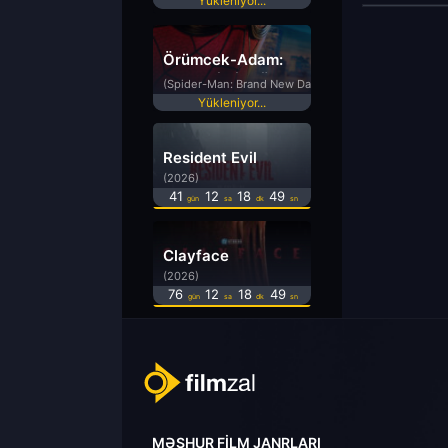
Yükleniyor...
Örümcek-Adam:
Yepyeni Bir Gün
(Spider-Man: Brand New Day)
Yükleniyor...
Resident Evil
(2026)
41
12
18
49
gün
sa
dk
sn
Clayface
(2026)
76
12
18
49
gün
sa
dk
sn
MƏŞHUR FILM JANRLARI