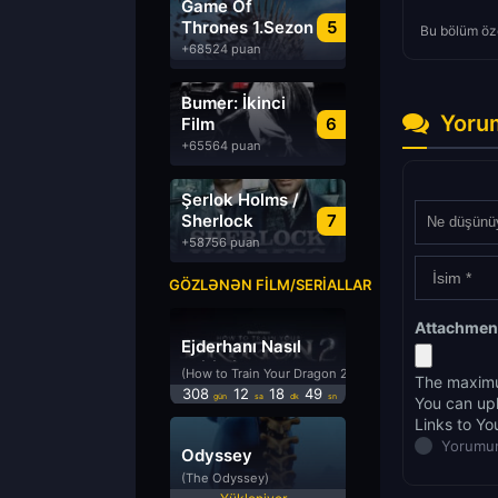
Game Of
Thrones 1.Sezon
5
Bu bölüm öze
Türkçe Dublaj
+68524 puan
izle
Bumer: İkinci
Yoru
Film
6
Azərbaycanca
+65564 puan
Dublyaj izle
Şerlok Holms /
Sherlock
7
Holmes
+58756 puan
GÖZLƏNƏN FILM/SERIALLAR
Attachmen
Ejderhanı Nasıl
Eğitirsin 2
(How to Train Your Dragon 2)
The maximu
308
12
18
49
gün
sa
dk
sn
You can up
Links to Yo
Yorumun
Odyssey
(The Odyssey)