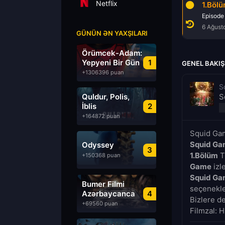
Netflix
1.Böl
Episode
6 Ağust
GÜNÜN ƏN YAXŞILARI
Örümcek-Adam:
Yepyeni Bir Gün
1
GENEL BAKIŞ
+1306396 puan
S
Quldur, Polis,
S
İblis
2
+164872 puan
Squid Gam
Squid Ga
Odyssey
3
1.Bölüm
Tü
+150368 puan
Game
izl
Squid Ga
Bumer Filmi
seçenekler
Azərbaycanca
4
Bizlere d
Dublyaj izle
+69560 puan
Filmzal: H