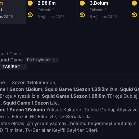
üm
2.Bölüm
3.Bölüm
 1
Episode 2
Episode 3
os 2026
6 Ağustos 2026
6 Ağustos 2026
quid Game
quid Game
TAKIP ET
e : 1.Sezon 1.Bölümünde;
me 1.Sezon 1.Bölüm
,
Squid Game 1.Sezon 1.Bölüm
izle,
Squid G
rkçe Altyazılı İzle,
Squid Game 1.Sezon 1.Bölüm
Türkçe Dublajlı
e,
Squid Game 1.Sezon
izle.
me 1.Sezon 1.Bölümü
Yüksek Kalitede, Türkçe Dublaj, Altyazı ve
i ile Filmzal: HD Film izle, Tv-Seriallar'da.
estek olmak için yorum yapmayı, bölümü beğenmeyi unutmayın. 
D Film izle, Tv-Seriallar Keyifli Seyirler Diler!..