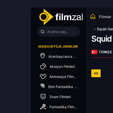
Filmlər
>
Squid Ga
Squid
MƏŞHUR FILM JANRLARI
TÜRKÇE
Azərbaycanca Dublaj
Aksiyon Filmleri
VS
Animasiya Filmleri
Elmi Fantastika Filmleri
Dram Filmleri
Fantastika Filmleri