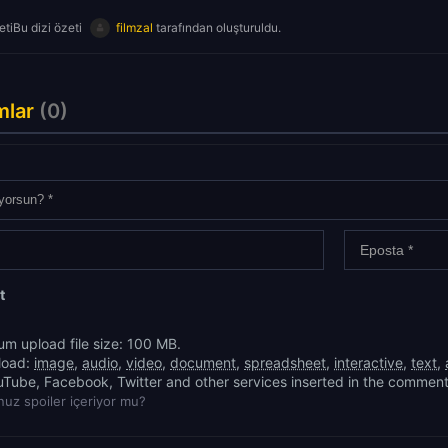
tiBu dizi özeti
filmzal
tarafından oluşturuldu.
mlar
(0)
t
m upload file size: 100 MB.
load:
image
,
audio
,
video
,
document
,
spreadsheet
,
interactive
,
text
,
uTube, Facebook, Twitter and other services inserted in the comment
uz spoiler içeriyor mu?