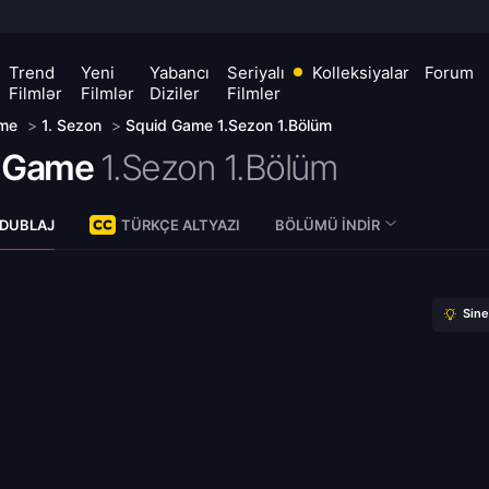
Trend
Yeni
Yabancı
Seriyalı
Kolleksiyalar
Forum
Filmlər
Filmlər
Diziler
Filmler
me
>
1. Sezon
>
Squid Game 1.Sezon 1.Bölüm
 Game
1.Sezon 1.Bölüm
 DUBLAJ
TÜRKÇE ALTYAZI
BÖLÜMÜ İNDIR
Sin