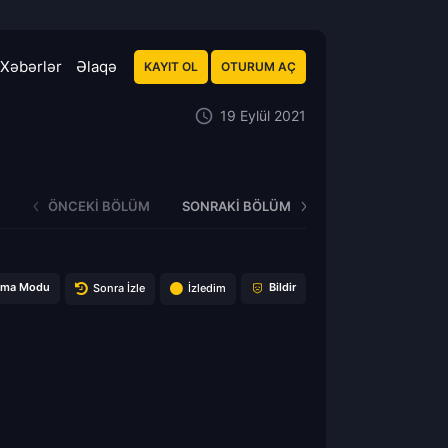
Xəbərlər
Əlaqə
KAYIT OL
OTURUM AÇ
19 Eylül 2021
ÖNCEKI BÖLÜM
SONRAKI BÖLÜM
ema Modu
Bildir
Sonra İzle
İzledim