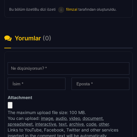
Bu bölüm özetiBu dizi özeti
filmzal
tarafından oluşturuldu.
Yorumlar
(0)
Attachment
The maximum upload file size: 100 MB.
You can upload:
image
,
audio
,
video
,
document
,
spreadsheet
,
interactive
,
text
,
archive
,
code
,
other
.
Links to YouTube, Facebook, Twitter and other services
inserted in the comment text will be automatically