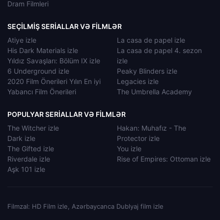
Dram Filmleri
SEÇILMIŞ SERIALLAR VƏ FILMLƏR
Atiye izle
La casa de papel izle
His Dark Materials izle
La casa de papel 4. sezon
Yıldız Savaşları: Bölüm IX izle
izle
6 Underground izle
Peaky Blinders izle
2020 Film Önerileri Yılın En iyi
Legacies izle
Yabancı Film Önerileri
The Umbrella Academy
POPULYAR SERIALLAR VƏ FILMLƏR
The Witcher izle
Hakan: Muhafız - The
Dark izle
Protector izle
The Gifted izle
You izle
Riverdale izle
Rise of Empires: Ottoman izle
Aşk 101 izle
Filmzal: HD Film izle, Azərbaycanca Dublyaj film izle